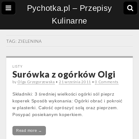
Pychotka.pl – Przepisy
Kulinarne
TAG:
ZIELENINA
LISTY
Surówka z ogórków Olgi
by
Olga Grzegorzewska
•
21 września 2011
•
0 Comments
Składniki: 3 średniej wielkości ogórki sól pieprz
koperek Sposób wykonania: Ogórki obrać i pokroić
w plasterki. Całość oprószyć solą oraz pieprzem.
Posypać posiekanym koperkiem.
Read more →