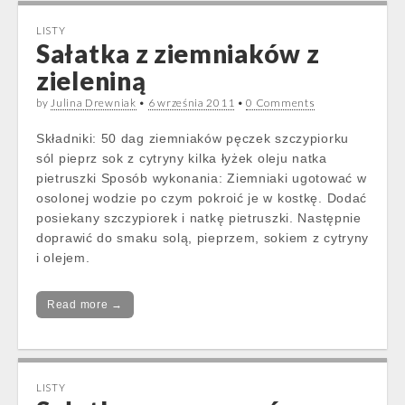
LISTY
Sałatka z ziemniaków z
zieleniną
by
Julina Drewniak
•
6 września 2011
•
0 Comments
Składniki: 50 dag ziemniaków pęczek szczypiorku
sól pieprz sok z cytryny kilka łyżek oleju natka
pietruszki Sposób wykonania: Ziemniaki ugotować w
osolonej wodzie po czym pokroić je w kostkę. Dodać
posiekany szczypiorek i natkę pietruszki. Następnie
doprawić do smaku solą, pieprzem, sokiem z cytryny
i olejem.
Read more →
LISTY