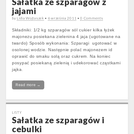
Sałatka ze szparagów z
jajami
by
Lidia Wojtaszek
•
6 września 2011
•
0 Comments
Składniki: 1/2 kg szparagów sól cukier kilka łyżek
majonezu posiekana zielenina 4 jaja (ugotowane na
twardo) Sposób wykonania: Szparagi ugotować w
osolonej wodzie. Następnie polać majonezem id
oprawić do smaku solą oraz cukrem. Na koniec
posypać posiekaną zielenią i udekorować cząstkami
jajka.
Read more →
LISTY
Sałatka ze szparagów i
cebulki