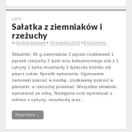
LISTY
Sałatka z ziemniaków i
rzeżuchy
by
Paulina Wypasek
•
19 września 2011
•
0 Comments
Składniki: 50 g ziemniaków 2 pęczki rzodkiewek 1
pęczek rzeżuchy 2 łyżki octu balsamicznego sok z 1
cytryny 1 łyżka musztardy 1 łyżeczka kminku sól
pieprz cukier Sposób wykonania: Ugotowane
ziemniaki pokroić w kostkę, rzodkiewkę pokroić w
plasterki a rzeżuchę posiekać. Wszystkie składniki
wymieszać ze sobą. Następnie ocet wymieszać z
sokiem z cytryny, musztardą oraz…
Read more →