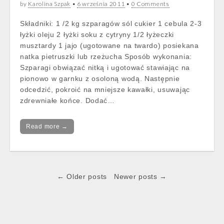
by
Karolina Szpak
•
6 września 2011
•
0 Comments
Składniki: 1 /2 kg szparagów sól cukier 1 cebula 2-3
łyżki oleju 2 łyżki soku z cytryny 1/2 łyżeczki
musztardy 1 jajo (ugotowane na twardo) posiekana
natka pietruszki lub rzeżucha Sposób wykonania:
Szparagi obwiązać nitką i ugotować stawiając na
pionowo w garnku z osoloną wodą. Następnie
odcedzić, pokroić na mniejsze kawałki, usuwając
zdrewniałe końce. Dodać…
Read more →
Post
← Older posts
Newer posts →
navigation