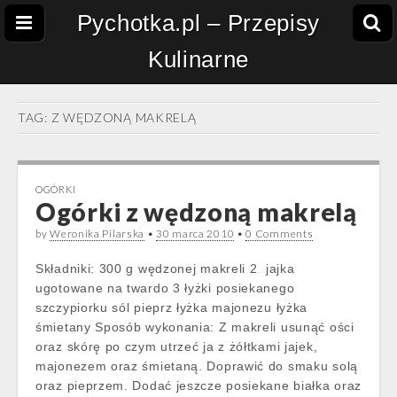
Pychotka.pl – Przepisy
Kulinarne
TAG:
Z WĘDZONĄ MAKRELĄ
OGÓRKI
Ogórki z wędzoną makrelą
by
Weronika Pilarska
•
30 marca 2010
•
0 Comments
Składniki: 300 g wędzonej makreli 2 jajka
ugotowane na twardo 3 łyżki posiekanego
szczypiorku sól pieprz łyżka majonezu łyżka
śmietany Sposób wykonania: Z makreli usunąć ości
oraz skórę po czym utrzeć ja z żółtkami jajek,
majonezem oraz śmietaną. Doprawić do smaku solą
oraz pieprzem. Dodać jeszcze posiekane białka oraz