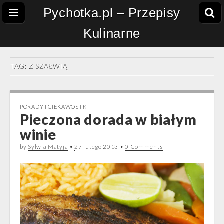
Pychotka.pl – Przepisy
Kulinarne
TAG:
Z SZAŁWIĄ
PORADY I CIEKAWOSTKI
Pieczona dorada w białym
winie
by
Sylwia Matyja
•
27 lutego 2013
•
0 Comments