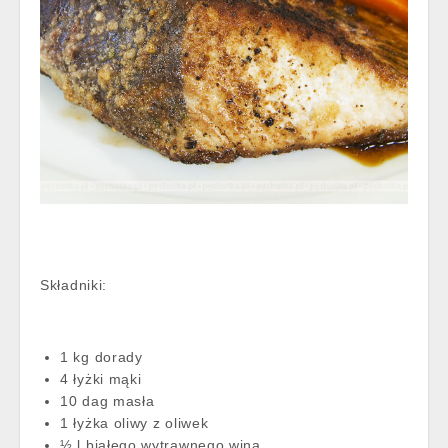
Składniki:
1 kg dorady
4 łyżki mąki
10 dag masła
1 łyżka oliwy z oliwek
½ l białego wytrawnego wina