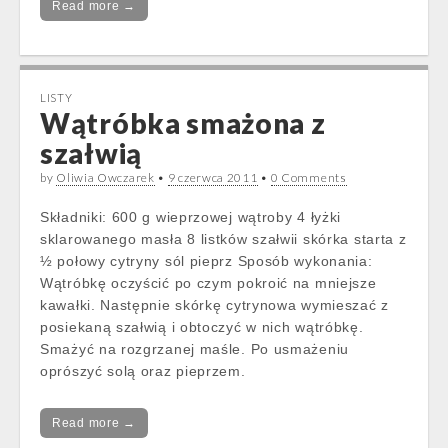
Read more →
LISTY
Wątróbka smażona z
szałwią
by
Oliwia Owczarek
•
9 czerwca 2011
•
0 Comments
Składniki: 600 g wieprzowej wątroby 4 łyżki
sklarowanego masła 8 listków szałwii skórka starta z
½ połowy cytryny sól pieprz Sposób wykonania:
Wątróbkę oczyścić po czym pokroić na mniejsze
kawałki. Następnie skórkę cytrynowa wymieszać z
posiekaną szałwią i obtoczyć w nich wątróbkę.
Smażyć na rozgrzanej maśle. Po usmażeniu
oprószyć solą oraz pieprzem.
Read more →