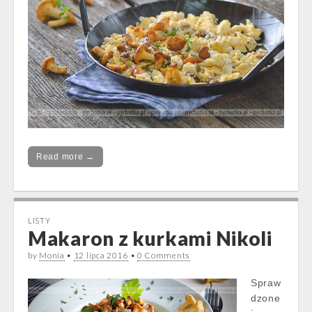
Read more →
LISTY
Makaron z kurkami Nikoli
by
Monia
•
12 lipca 2016
•
0 Comments
Spraw
dzone