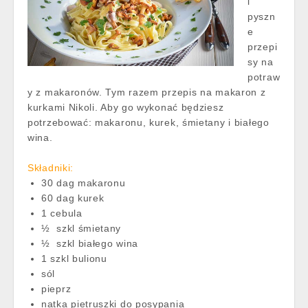
i
pyszn
e
przepi
sy na
potraw
y z makaronów. Tym razem przepis na makaron z
kurkami Nikoli. Aby go wykonać będziesz
potrzebować: makaronu, kurek, śmietany i białego
wina.
Składniki:
30 dag makaronu
60 dag kurek
1 cebula
½ szkl śmietany
½ szkl białego wina
1 szkl bulionu
sól
pieprz
natka pietruszki do posypania