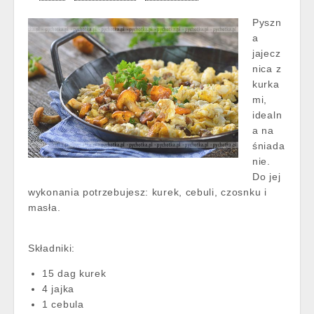
Pyszn
a
jajecz
nica z
kurka
mi,
idealn
a na
śniada
nie.
Do jej
wykonania potrzebujesz: kurek, cebuli, czosnku i
masła.
Składniki:
15 dag kurek
4 jajka
1 cebula