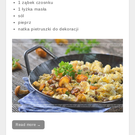
1 ząbek czosnku
1 łyżka masła
sól
pieprz
natka pietruszki do dekoracji
Read more →