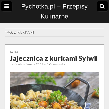
Pychotka.pl – Przepisy
Kulinarne
TAG:
Z KURKAMI
JAJKA
Jajecznica z kurkami Sylwii
by
Monia
•
6 maja 2019
•
0 Comments