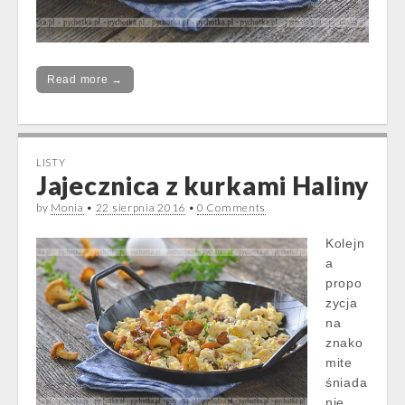
Read more →
LISTY
Jajecznica z kurkami Haliny
by
Monia
•
22 sierpnia 2016
•
0 Comments
Kolejn
a
propo
zycja
na
znako
mite
śniada
nie.