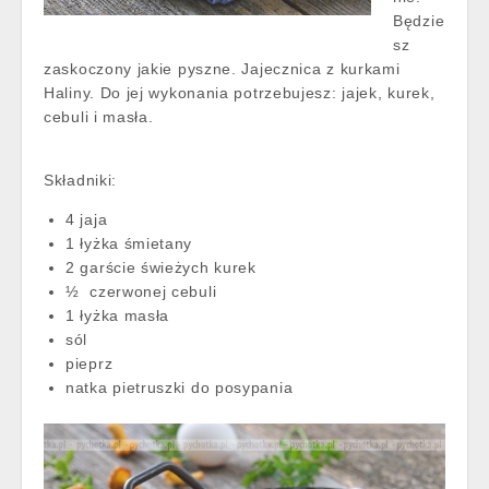
Będzie
sz
zaskoczony jakie pyszne. Jajecznica z kurkami
Haliny. Do jej wykonania potrzebujesz: jajek, kurek,
cebuli i masła.
Składniki:
4 jaja
1 łyżka śmietany
2 garście świeżych kurek
½ czerwonej cebuli
1 łyżka masła
sól
pieprz
natka pietruszki do posypania