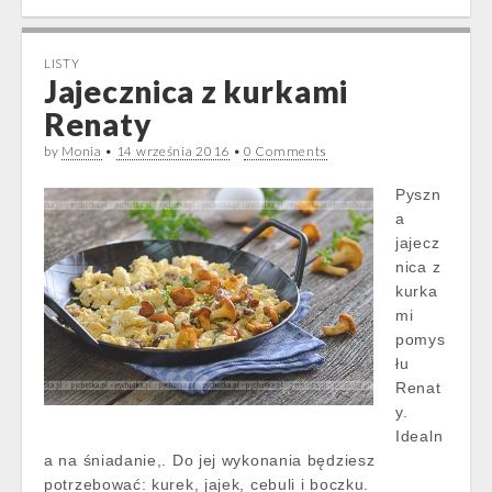
LISTY
Jajecznica z kurkami
Renaty
by
Monia
•
14 września 2016
•
0 Comments
Pyszn
a
jajecz
nica z
kurka
mi
pomys
łu
Renat
y.
Idealn
a na śniadanie,. Do jej wykonania będziesz
potrzebować: kurek, jajek, cebuli i boczku.