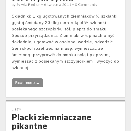
by
Sylwia Fiedler
•
6 kwietnia 2011
•
0 Comments
Składniki: 1 kg ugotowanych ziemniaków ½ szklanki
gęstej śmietany 20 dkg sera rokpol ½ szklanki
posiekanego szczypiorku sól, pieprz do smaku
Sposób przyrządzenia: Ziemniaki w łupinach umyć
dokładnie, ugotować w osolonej wodzie, odcedzić.
Ser rokpol rozetrzeć na masę, wymieszać ze
śmietaną, przyprawić do smaku solą i pieprzem,
wymieszać z posiekanym szczypiorkiem i wyłożyć do
szklanej…
Read more →
LISTY
Placki ziemniaczane
pikantne