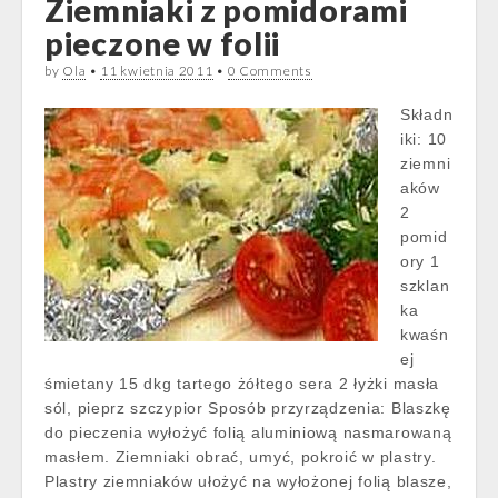
Ziemniaki z pomidorami
pieczone w folii
by
Ola
•
11 kwietnia 2011
•
0 Comments
Składn
iki: 10
ziemni
aków
2
pomid
ory 1
szklan
ka
kwaśn
ej
śmietany 15 dkg tartego żółtego sera 2 łyżki masła
sól, pieprz szczypior Sposób przyrządzenia: Blaszkę
do pieczenia wyłożyć folią aluminiową nasmarowaną
masłem. Ziemniaki obrać, umyć, pokroić w plastry.
Plastry ziemniaków ułożyć na wyłożonej folią blasze,