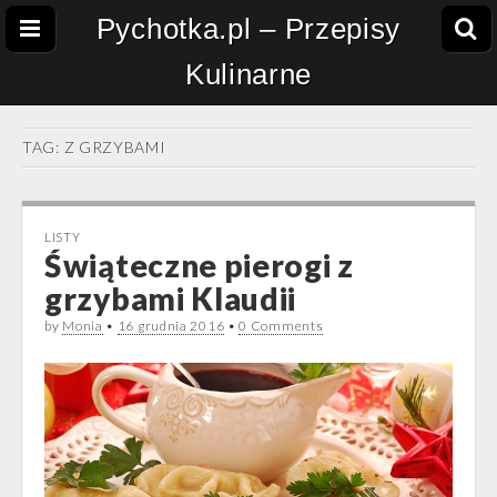
Pychotka.pl – Przepisy
Kulinarne
TAG:
Z GRZYBAMI
LISTY
Świąteczne pierogi z
grzybami Klaudii
by
Monia
•
16 grudnia 2016
•
0 Comments