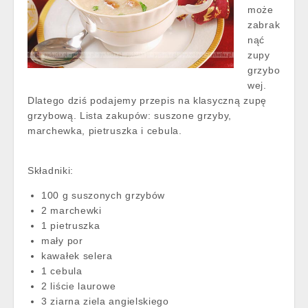
może
zabrak
nąć
zupy
grzybo
wej.
Dlatego dziś podajemy przepis na klasyczną zupę
grzybową. Lista zakupów: suszone grzyby,
marchewka, pietruszka i cebula.
Składniki:
100 g suszonych grzybów
2 marchewki
1 pietruszka
mały por
kawałek selera
1 cebula
2 liście laurowe
3 ziarna ziela angielskiego