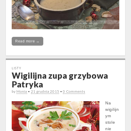
Read more →
LISTY
Wigilijna zupa grzybowa
Patryka
by
Monia
•
21 grudnia 2015
•
0 Comments
Na
wigilijn
ym
stole
nie