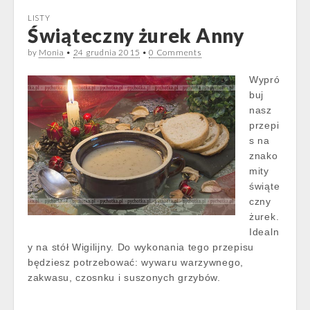
LISTY
Świąteczny żurek Anny
by
Monia
•
24 grudnia 2015
•
0 Comments
Wypró
buj
nasz
przepi
s na
znako
mity
świąte
czny
żurek.
Idealn
y na stół Wigilijny. Do wykonania tego przepisu
będziesz potrzebować: wywaru warzywnego,
zakwasu, czosnku i suszonych grzybów.