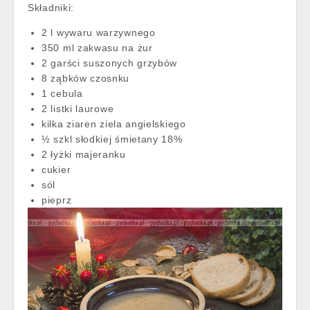
Składniki:
2 l wywaru warzywnego
350 ml zakwasu na żur
2 garści suszonych grzybów
8 ząbków czosnku
1 cebula
2 listki laurowe
kilka ziaren ziela angielskiego
½ szkl słodkiej śmietany 18%
2 łyżki majeranku
cukier
sól
pieprz