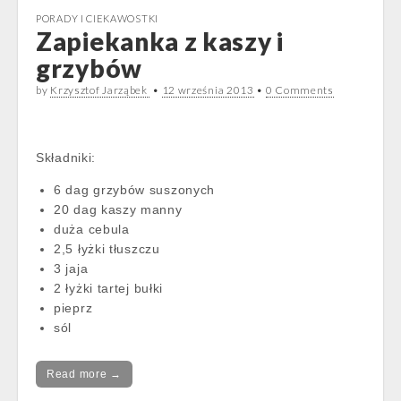
PORADY I CIEKAWOSTKI
Zapiekanka z kaszy i
grzybów
by
Krzysztof Jarząbek
•
12 września 2013
•
0 Comments
Składniki:
6 dag grzybów suszonych
20 dag kaszy manny
duża cebula
2,5 łyżki tłuszczu
3 jaja
2 łyżki tartej bułki
pieprz
sól
Read more →