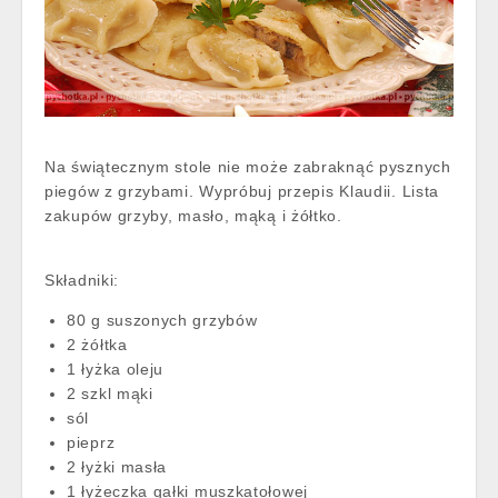
Na świątecznym stole nie może zabraknąć pysznych
piegów z grzybami. Wypróbuj przepis Klaudii. Lista
zakupów grzyby, masło, mąką i żółtko.
Składniki:
80 g suszonych grzybów
2 żółtka
1 łyżka oleju
2 szkl mąki
sól
pieprz
2 łyżki masła
1 łyżeczka gałki muszkatołowej