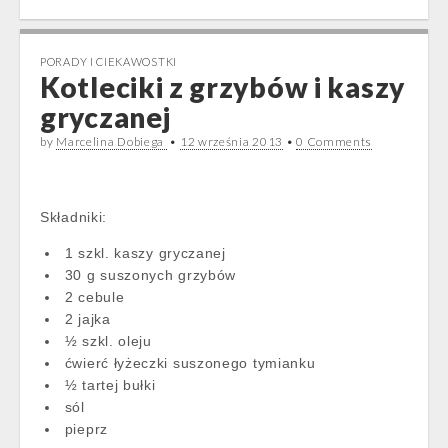
PORADY I CIEKAWOSTKI
Kotleciki z grzybów i kaszy
gryczanej
by
Marcelina Dobiega
•
12 września 2013
•
0 Comments
Składniki:
1 szkl. kaszy gryczanej
30 g suszonych grzybów
2 cebule
2 jajka
½ szkl. oleju
ćwierć łyżeczki suszonego tymianku
½ tartej bułki
sól
pieprz