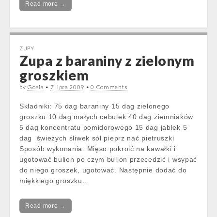
Read more →
ZUPY
Zupa z baraniny z zielonym
groszkiem
by
Gosia
•
7 lipca 2009
•
0 Comments
Składniki: 75 dag baraniny 15 dag zielonego
groszku 10 dag małych cebulek 40 dag ziemniaków
5 dag koncentratu pomidorowego 15 dag jabłek 5
dag świeżych śliwek sól pieprz nać pietruszki
Sposób wykonania: Mięso pokroić na kawałki i
ugotować bulion po czym bulion przecedzić i wsypać
do niego groszek, ugotować. Następnie dodać do
miękkiego groszku…
Read more →