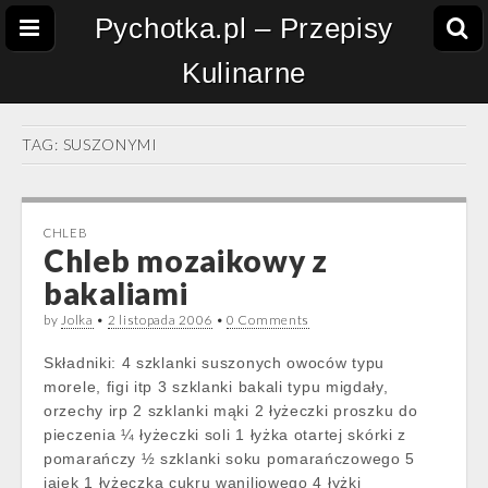
Pychotka.pl – Przepisy
Kulinarne
TAG:
SUSZONYMI
CHLEB
Chleb mozaikowy z
bakaliami
by
Jolka
•
2 listopada 2006
•
0 Comments
Składniki: 4 szklanki suszonych owoców typu
morele, figi itp 3 szklanki bakali typu migdały,
orzechy irp 2 szklanki mąki 2 łyżeczki proszku do
pieczenia ¼ łyżeczki soli 1 łyżka otartej skórki z
pomarańczy ½ szklanki soku pomarańczowego 5
jajek 1 łyżeczka cukru waniliowego 4 łyżki