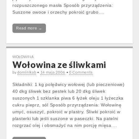
rozpuszczonego masła Sposób przyrządzenia:
Suszone owoce i orzechy pokroić grubo.…
Read more →
WOŁOWINA
Wołowina ze śliwkami
by
dominikab
•
14 maja 2006
•
0 Comments
Składniki: 1 kg polędwicy wołowej (lub pieczeniowe)
40 dkg śliwek bez pestek lub 20 dkg śliwek
suszonych 1 szklanka piwa 6 łyżek oleju 1 łyżeczka
cukru pieprz, sól Sposób przyrządzenia: Wołowinę
umyć, osuszyć, pokroić w plastry. Śliwki pokroić w
plasterki lub jeśli suszone w paseczki. Na patelni
rozgrzać olej i obsmażyć na nim porcję mięsa.…