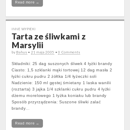
Read more →
INNE WYPIEKI
Tarta ze śliwkami z
Marsylii
by
Bahus
•
21 maja 2005
•
0 Comments
Składniki: 25 dag suszonych śliwek 4 łyżki brandy
Ciasto: 1,5 szklanki mąki tortowej 12 dag masła 2
łyżki cukru pudru 2 żółtka 1/4 łyżeczki soli
Nadzienie: 150 ml gęstej śmietany 1 laska wanilii
(roztarta) 3 jajka 1/4 szklanki cukru pudru 4 łyżki
dżemu morelowego 1 łyżka koniaku lub brandy
Sposób przyrządzenia: Suszone śliwki zalać
brandy…
Read more →