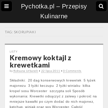
Pychotka.pl – Przepisy
Kulinarne
TAG:
SKORUPIAKI
LISTY
Kremowy koktajl z
krewetkami
by
Roksana Urbanek
•
22 lipca 2011
•
0 Comments
Składniki: 20 dag konserwowych krewetek 5 łyżek
majonezu 3 łyżki keczupu 2 łyżki winiaku kilka
kropel sosu Worcester szczypta soli Sposób
wykonania: Krewetki odsączyć z zalewy i pokroić na
mniejsze kawałki po czym dodać do nich majonez,
ketchup, winiak oraz sos Worcester. Całość