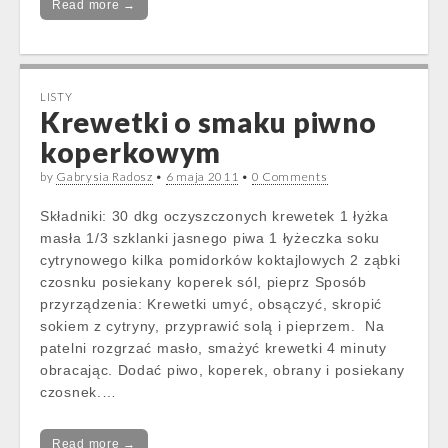
Read more →
LISTY
Krewetki o smaku piwno
koperkowym
by
Gabrysia Radosz
•
6 maja 2011
•
0 Comments
Składniki: 30 dkg oczyszczonych krewetek 1 łyżka
masła 1/3 szklanki jasnego piwa 1 łyżeczka soku
cytrynowego kilka pomidorków koktajlowych 2 ząbki
czosnku posiekany koperek sól, pieprz Sposób
przyrządzenia: Krewetki umyć, obsączyć, skropić
sokiem z cytryny, przyprawić solą i pieprzem. Na
patelni rozgrzać masło, smażyć krewetki 4 minuty
obracając. Dodać piwo, koperek, obrany i posiekany
czosnek.…
Read more →