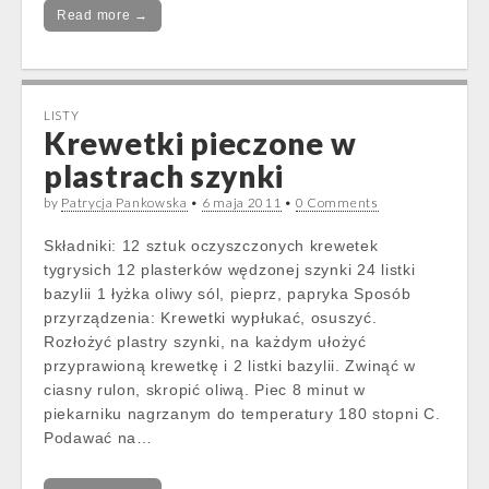
Read more →
LISTY
Krewetki pieczone w
plastrach szynki
by
Patrycja Pankowska
•
6 maja 2011
•
0 Comments
Składniki: 12 sztuk oczyszczonych krewetek
tygrysich 12 plasterków wędzonej szynki 24 listki
bazylii 1 łyżka oliwy sól, pieprz, papryka Sposób
przyrządzenia: Krewetki wypłukać, osuszyć.
Rozłożyć plastry szynki, na każdym ułożyć
przyprawioną krewetkę i 2 listki bazylii. Zwinąć w
ciasny rulon, skropić oliwą. Piec 8 minut w
piekarniku nagrzanym do temperatury 180 stopni C.
Podawać na…