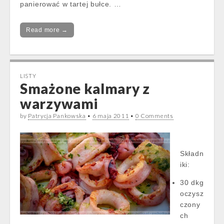
panierować w tartej bułce. …
Read more →
LISTY
Smażone kalmary z
warzywami
by
Patrycja Pankowska
•
6 maja 2011
•
0 Comments
Składn
iki:
30 dkg
oczysz
czony
ch