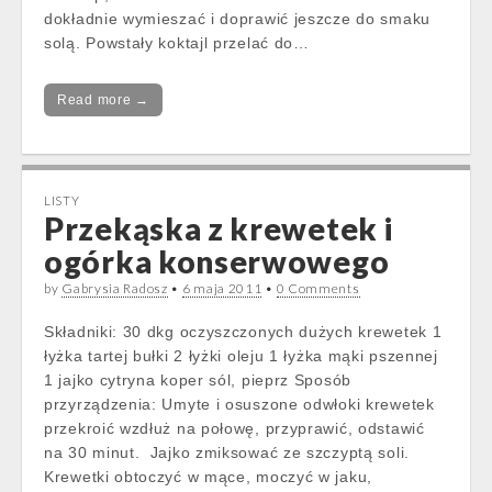
dokładnie wymieszać i doprawić jeszcze do smaku
solą. Powstały koktajl przelać do…
Read more →
LISTY
Przekąska z krewetek i
ogórka konserwowego
by
Gabrysia Radosz
•
6 maja 2011
•
0 Comments
Składniki: 30 dkg oczyszczonych dużych krewetek 1
łyżka tartej bułki 2 łyżki oleju 1 łyżka mąki pszennej
1 jajko cytryna koper sól, pieprz Sposób
przyrządzenia: Umyte i osuszone odwłoki krewetek
przekroić wzdłuż na połowę, przyprawić, odstawić
na 30 minut. Jajko zmiksować ze szczyptą soli.
Krewetki obtoczyć w mące, moczyć w jaku,