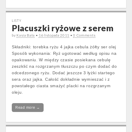
LISTY
Placuszki ryżowe z serem
by
Kasia Bała
•
16 listopada 2011
•
0 Comments
Składniki: torebka ryżu 4 jajka cebula żółty ser olej
Sposób wykonania: Ryż ugotować według opisu na
opakowaniu. W między czasie posiekana cebulę
zeszklić na rozgrzanym tłuszczu po czym dodać do
odcedzonego ryżu. Dodać jeszcze 3 łyżki startego
sera oraz jajka. Całość dokładnie wymieszać i z
powstałego ciasta smażyć placki na rozgrzanym
oleju.
Read more →