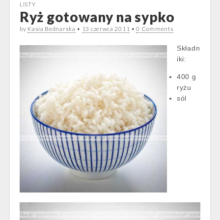
LISTY
Ryż gotowany na sypko
by
Kasia Bednarska
•
13 czerwca 2011
•
0 Comments
Składn
iki:
400 g
ryżu
sól