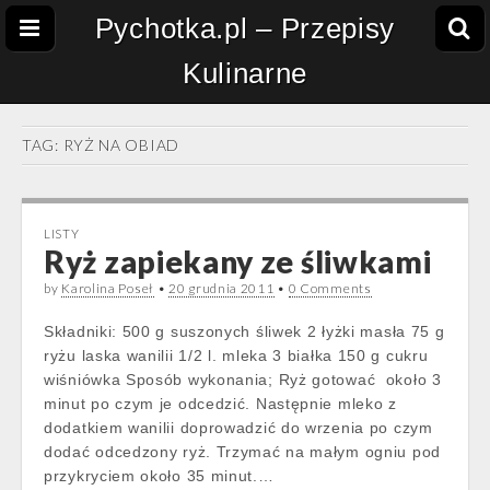
Pychotka.pl – Przepisy
Kulinarne
TAG:
RYŻ NA OBIAD
LISTY
Ryż zapiekany ze śliwkami
by
Karolina Poseł
•
20 grudnia 2011
•
0 Comments
Składniki: 500 g suszonych śliwek 2 łyżki masła 75 g
ryżu laska wanilii 1/2 l. mleka 3 białka 150 g cukru
wiśniówka Sposób wykonania; Ryż gotować około 3
minut po czym je odcedzić. Następnie mleko z
dodatkiem wanilii doprowadzić do wrzenia po czym
dodać odcedzony ryż. Trzymać na małym ogniu pod
przykryciem około 35 minut.…