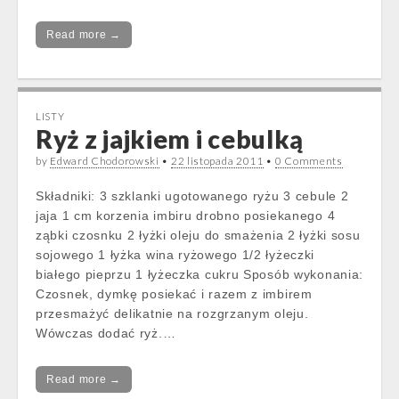
Read more →
LISTY
Ryż z jajkiem i cebulką
by
Edward Chodorowski
•
22 listopada 2011
•
0 Comments
Składniki: 3 szklanki ugotowanego ryżu 3 cebule 2
jaja 1 cm korzenia imbiru drobno posiekanego 4
ząbki czosnku 2 łyżki oleju do smażenia 2 łyżki sosu
sojowego 1 łyżka wina ryżowego 1/2 łyżeczki
białego pieprzu 1 łyżeczka cukru Sposób wykonania:
Czosnek, dymkę posiekać i razem z imbirem
przesmażyć delikatnie na rozgrzanym oleju.
Wówczas dodać ryż.…
Read more →