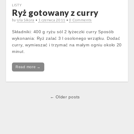
LISTY
Ryż gotowany z curry
by
Ula Sikora
•
1 czerwca 2011
•
0 Comments
Składniki: 400 g ryżu sól 2 łyżeczki curry Sposób
wykonania: Ryż zalać 3 l osolonego wrzątku. Dodać
curry, wymieszać i trzymać na małym ogniu około 20
minut.
Read more →
Post
← Older posts
navigation