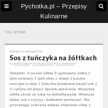
Pychotka.pl – Przepisy
Kulinarne
TAG:
RYBNA
PORADY I CIEKAWOSTKI
Sos z tuńczyka na żółtkach
by
Alina Siuda
•
14 lutego 2013
•
0 Comments
Składniki: 3 surowe żółtka 3 ugotowane żółtka 2
łyżki śmietany 3 łyżki oliwy z oliwek 1 puszka
tuńczyka w oleju 1 łyżeczka posiekanej bazylii sok z
½ cytryny sól pieprz Sposób wykonania: Wszystkie
żółtka utrzeć ze sobą na jednolitą pastę. Wówczas
dodać sok z cytryny i dokładnie wymieszać. Nie
przerywając ucierania wlewać stopniowo oliwę z…