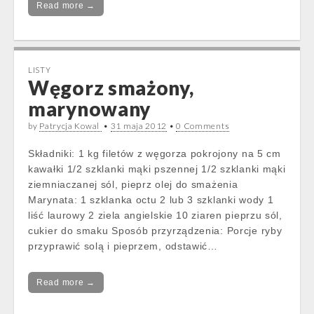
Read more →
LISTY
Węgorz smażony,
marynowany
by
Patrycja Kowal
•
31 maja 2012
•
0 Comments
Składniki: 1 kg filetów z węgorza pokrojony na 5 cm
kawałki 1/2 szklanki mąki pszennej 1/2 szklanki mąki
ziemniaczanej sól, pieprz olej do smażenia
Marynata: 1 szklanka octu 2 lub 3 szklanki wody 1
liść laurowy 2 ziela angielskie 10 ziaren pieprzu sól,
cukier do smaku Sposób przyrządzenia: Porcje ryby
przyprawić solą i pieprzem, odstawić…
Read more →