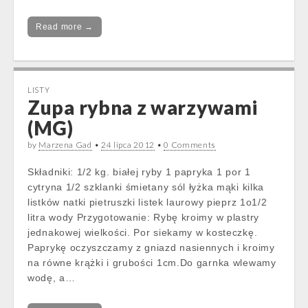
Read more →
LISTY
Zupa rybna z warzywami
(MG)
by
Marzena Gad
•
24 lipca 2012
•
0 Comments
Składniki: 1/2 kg. białej ryby 1 papryka 1 por 1
cytryna 1/2 szklanki śmietany sól łyżka mąki kilka
listków natki pietruszki listek laurowy pieprz 1o1/2
litra wody Przygotowanie: Rybę kroimy w plastry
jednakowej wielkości. Por siekamy w kosteczkę.
Paprykę oczyszczamy z gniazd nasiennych i kroimy
na równe krążki i grubości 1cm.Do garnka wlewamy
wodę, a…