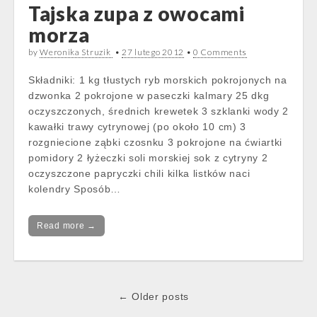
Tajska zupa z owocami
morza
by
Weronika Struzik
•
27 lutego 2012
•
0 Comments
Składniki: 1 kg tłustych ryb morskich pokrojonych na
dzwonka 2 pokrojone w paseczki kalmary 25 dkg
oczyszczonych, średnich krewetek 3 szklanki wody 2
kawałki trawy cytrynowej (po około 10 cm) 3
rozgniecione ząbki czosnku 3 pokrojone na ćwiartki
pomidory 2 łyżeczki soli morskiej sok z cytryny 2
oczyszczone papryczki chili kilka listków naci
kolendry Sposób…
Read more →
Post
← Older posts
navigation