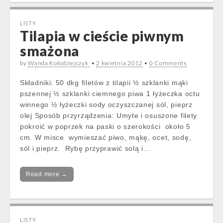
LISTY
Tilapia w cieście piwnym
smażona
by
Wanda Kołodziejczyk
•
2 kwietnia 2012
•
0 Comments
Składniki: 50 dkg filetów z tilapii ½ szklanki mąki
pszennej ½ szklanki ciemnego piwa 1 łyżeczka octu
winnego ½ łyżeczki sody oczyszczanej sól, pieprz
olej Sposób przyrządzenia: Umyte i osuszone filety
pokroić w poprzek na paski o szerokości około 5
cm. W misce wymieszać piwo, mąkę, ocet, sodę,
sól i pieprz. Rybę przyprawić solą i…
Read more →
LISTY