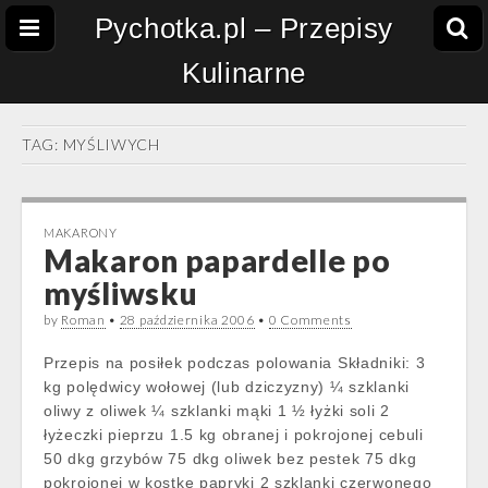
Pychotka.pl – Przepisy
Kulinarne
TAG:
MYŚLIWYCH
MAKARONY
Makaron papardelle po
myśliwsku
by
Roman
•
28 października 2006
•
0 Comments
Przepis na posiłek podczas polowania Składniki: 3
kg polędwicy wołowej (lub dziczyzny) ¼ szklanki
oliwy z oliwek ¼ szklanki mąki 1 ½ łyżki soli 2
łyżeczki pieprzu 1.5 kg obranej i pokrojonej cebuli
50 dkg grzybów 75 dkg oliwek bez pestek 75 dkg
pokrojonej w kostkę papryki 2 szklanki czerwonego