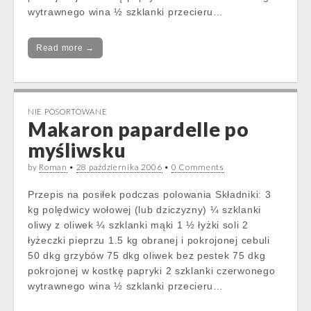
wytrawnego wina ½ szklanki przecieru…
Read more →
NIE POSORTOWANE
Makaron papardelle po
myśliwsku
by
Roman
•
28 października 2006
•
0 Comments
Przepis na posiłek podczas polowania Składniki: 3
kg polędwicy wołowej (lub dziczyzny) ¼ szklanki
oliwy z oliwek ¼ szklanki mąki 1 ½ łyżki soli 2
łyżeczki pieprzu 1.5 kg obranej i pokrojonej cebuli
50 dkg grzybów 75 dkg oliwek bez pestek 75 dkg
pokrojonej w kostkę papryki 2 szklanki czerwonego
wytrawnego wina ½ szklanki przecieru…