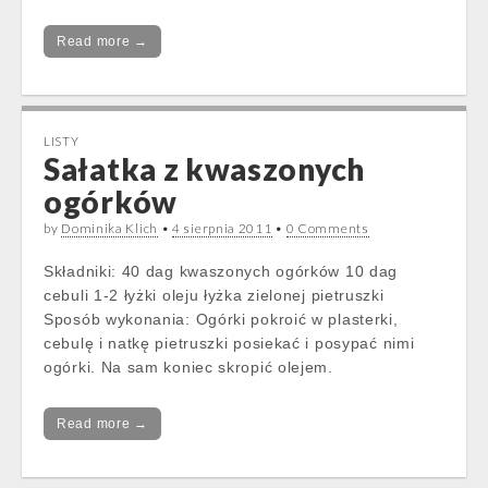
Read more →
LISTY
Sałatka z kwaszonych
ogórków
by
Dominika Klich
•
4 sierpnia 2011
•
0 Comments
Składniki: 40 dag kwaszonych ogórków 10 dag
cebuli 1-2 łyżki oleju łyżka zielonej pietruszki
Sposób wykonania: Ogórki pokroić w plasterki,
cebulę i natkę pietruszki posiekać i posypać nimi
ogórki. Na sam koniec skropić olejem.
Read more →