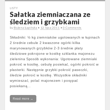
LISTY
Sałatka ziemniaczana ze
śledziem i grzybkami
by
Bożena Łapińska
•
12 lipca 2011
•
0 Comments
Składniki: ½ kg ziemniaków ugotowanych w łupinach
2 średnie cebule 2 kwaszone ogórki kilka
marynowanych grzybków 2-3 średnie płaty
śledziowe pokrojone w kostkę szklanka majonezu
zielenina Sposób wykonania: Ugotowane ziemniaki
pokroić w kostkę, cebulę posiekać, ogórki pokroić w
plasterki. Następnie grzybki pokroić paseczki,
śledzie pokroić w kostkę. Wszystkie składniki
wymieszać, polać majonezem i posypać
posiekaną…
Read more →