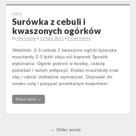
LISTY
Surówka z cebuli i
kwaszonych ogórków
by
Ola Lasota
•
11 lipca 2011
•
0 Comments
Składniki: 2-3 cebule 2 kwaszone ogórki łyżeczka
musztardy 2-3 łyżki oleju sól koperek Sposób
wykonania: Ogórki pokroić w kostkę, cebulę
posiekać i razem połączyć. Dodać musztardę oraz
olej i całość dokładnie wymieszać. Doprawić do
smaku solą i posypać posiekanym koperkiem.
Read more →
Post
← Older posts