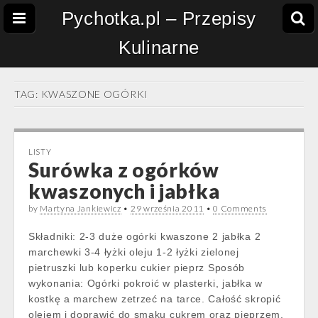
Pychotka.pl – Przepisy
Kulinarne
TAG:
KWASZONE OGÓRKI
LISTY
Surówka z ogórków
kwaszonych i jabłka
by
Martyna Jankiewicz
•
29 września 2011
•
0 Comments
Składniki: 2-3 duże ogórki kwaszone 2 jabłka 2
marchewki 3-4 łyżki oleju 1-2 łyżki zielonej
pietruszki lub koperku cukier pieprz Sposób
wykonania: Ogórki pokroić w plasterki, jabłka w
kostkę a marchew zetrzeć na tarce. Całość skropić
olejem i doprawić do smaku cukrem oraz pieprzem.