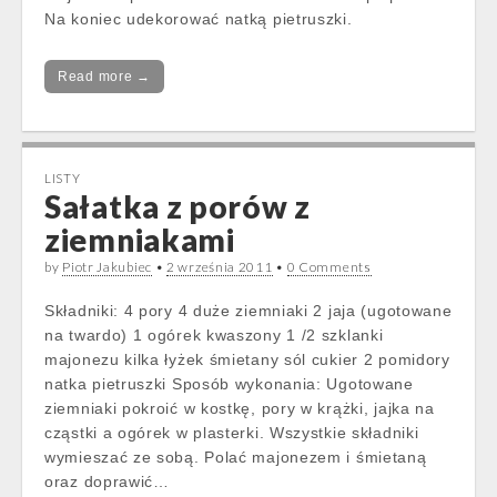
Na koniec udekorować natką pietruszki.
Read more →
LISTY
Sałatka z porów z
ziemniakami
by
Piotr Jakubiec
•
2 września 2011
•
0 Comments
Składniki: 4 pory 4 duże ziemniaki 2 jaja (ugotowane
na twardo) 1 ogórek kwaszony 1 /2 szklanki
majonezu kilka łyżek śmietany sól cukier 2 pomidory
natka pietruszki Sposób wykonania: Ugotowane
ziemniaki pokroić w kostkę, pory w krążki, jajka na
cząstki a ogórek w plasterki. Wszystkie składniki
wymieszać ze sobą. Polać majonezem i śmietaną
oraz doprawić…