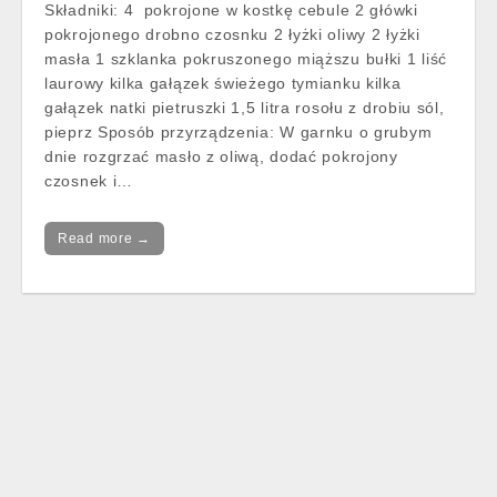
Składniki: 4 pokrojone w kostkę cebule 2 główki
pokrojonego drobno czosnku 2 łyżki oliwy 2 łyżki
masła 1 szklanka pokruszonego miąższu bułki 1 liść
laurowy kilka gałązek świeżego tymianku kilka
gałązek natki pietruszki 1,5 litra rosołu z drobiu sól,
pieprz Sposób przyrządzenia: W garnku o grubym
dnie rozgrzać masło z oliwą, dodać pokrojony
czosnek i…
Read more →