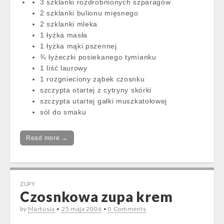
3 szklanki rozdrobnionych szparagów
2 szklanki bulionu mięsnego
2 szklanki mleka
1 łyżka masła
1 łyżka mąki pszennej
¾ łyżeczki posiekanego tymianku
1 liść laurowy
1 rozgnieciony ząbek czosnku
szczypta otartej z cytryny skórki
szczypta utartej gałki muszkatołowej
sól do smaku
Read more →
ZUPY
Czosnkowa zupa krem
by
Martusia
•
25 maja 2006
•
0 Comments