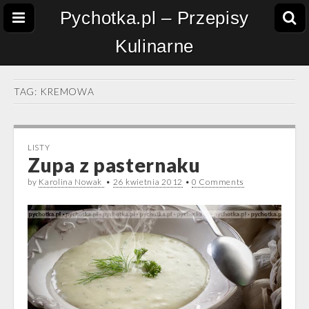
Pychotka.pl – Przepisy
Kulinarne
TAG:
KREMOWA
LISTY
Zupa z pasternaku
by
Karolina Nowak
•
26 kwietnia 2012
•
0 Comments