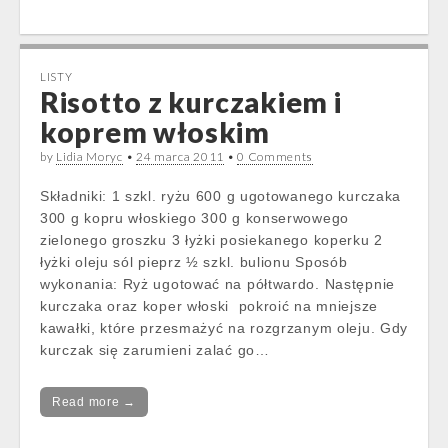
LISTY
Risotto z kurczakiem i
koprem włoskim
by
Lidia Moryc
•
24 marca 2011
•
0 Comments
Składniki: 1 szkl. ryżu 600 g ugotowanego kurczaka
300 g kopru włoskiego 300 g konserwowego
zielonego groszku 3 łyżki posiekanego koperku 2
łyżki oleju sól pieprz ½ szkl. bulionu Sposób
wykonania: Ryż ugotować na półtwardo. Następnie
kurczaka oraz koper włoski pokroić na mniejsze
kawałki, które przesmażyć na rozgrzanym oleju. Gdy
kurczak się zarumieni zalać go…
Read more →