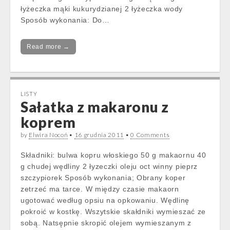
łyżeczka mąki kukurydzianej 2 łyżeczka wody
Sposób wykonania: Do…
Read more →
LISTY
Sałatka z makaronu z
koprem
by
Elwira Nocoń
•
16 grudnia 2011
•
0 Comments
Składniki: bulwa kopru włoskiego 50 g makaornu 40
g chudej wędliny 2 łyzeczki oleju oct winny pieprz
szczypiorek Sposób wykonania; Obrany koper
zetrzeć ma tarce. W między czasie makaorn
ugotować według opsiu na opkowaniu. Wędlinę
pokroić w kostkę. Wszytskie skałdniki wymieszać ze
sobą. Natsępnie skropić olejem wymieszanym z