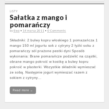
LISTY
Sałatka z mango i
pomarańczy
by
Ewa
•
14 marca 2011
•
0 Comments
Składniki: 2 bulwy kopru włoskiego 1 pomazańcza 1
mango 150 ml jogurtu sok z cytryny 2 łyżki soku z
pomarańczy sól prażone pestki dyni Sposób
wykonania: Brane pomarańcze podzielić na cząstki,
obrane mango pokroić w kostkę a bulwy kopru
pokroić w plasterki. Wszystkie składniki wymieszać
ze sobą. Następnie jogurt wymieszać razem z
sokiem z cytryny…
Read more →