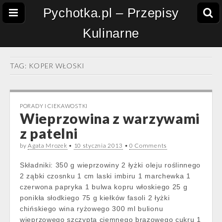
Pychotka.pl – Przepisy
Kulinarne
TAG:
KOPER WŁOSKI
PORADY I CIEKAWOSTKI
Wieprzowina z warzywami
z patelni
by
Agata Mrozek
•
10 stycznia 2013
•
0 Comments
Składniki: 350 g wieprzowiny 2 łyżki oleju roślinnego
2 ząbki czosnku 1 cm laski imbiru 1 marchewka 1
czerwona papryka 1 bulwa kopru włoskiego 25 g
ponikła słodkiego 75 g kiełków fasoli 2 łyżki
chińskiego wina ryżowego 300 ml bulionu
wieprzowego szczypta ciemnego brązowego cukru 1