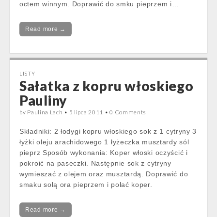
octem winnym. Doprawić do smku pieprzem i…
Read more →
LISTY
Sałatka z kopru włoskiego
Pauliny
by
Paulina Lach
•
5 lipca 2011
•
0 Comments
Składniki: 2 łodygi kopru włoskiego sok z 1 cytryny 3
łyżki oleju arachidowego 1 łyżeczka musztardy sól
pieprz Sposób wykonania: Koper włoski oczyścić i
pokroić na paseczki. Następnie sok z cytryny
wymieszać z olejem oraz musztardą. Doprawić do
smaku solą ora pieprzem i polać koper.
Read more →