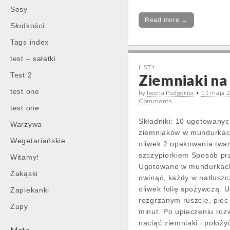
Sosy
Read more →
Słodkości:
Tags index
test – sałatki
LISTY
Test 2
Ziemniaki na 
test one
by
Iwona Podgórna
•
11 maja 
Comments
test one
Składniki: 10 ugotowany
Warzywa
ziemniaków w mundurkach
Wegetariańskie
oliwek 2 opakowania twa
szczypiorkiem Sposób pr
Witamy!
Ugotowane w mundurkach
Zakąski
owinąć, każdy w natłuszc
oliwek folię spożywczą. 
Zapiekanki
rozgrzanym ruszcie, piec
Zupy
minut. Po upieczeniu rozw
naciąć ziemniaki i położy