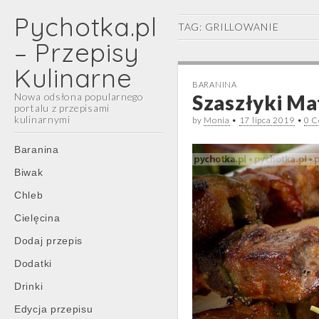
Pychotka.pl
TAG:
GRILLOWANIE
– Przepisy
Kulinarne
BARANINA
Nowa odsłona popularnego
Szaszłyki Ma
portalu z przepisami
kulinarnymi
by
Monia
•
17 lipca 2019
•
0 
Main
Skip
Baranina
menu
to
Biwak
content
Chleb
Cielęcina
Dodaj przepis
Dodatki
Drinki
Edycja przepisu