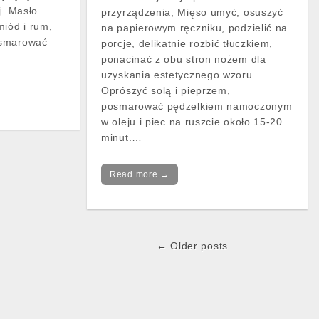
j. Masło
przyrządzenia; Mięso umyć, osuszyć
miód i rum,
na papierowym ręczniku, podzielić na
osmarować
porcje, delikatnie rozbić tłuczkiem,
ponacinać z obu stron nożem dla
uzyskania estetycznego wzoru.
Oprószyć solą i pieprzem,
posmarować pędzelkiem namoczonym
w oleju i piec na ruszcie około 15-20
minut.…
Read more →
← Older posts