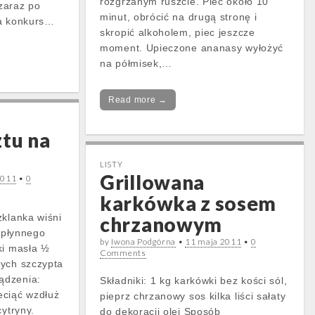
rozgrzanym ruszcie. Piec około 10
zaraz po
minut, obrócić na drugą stronę i
na konkurs…
skropić alkoholem, piec jeszcze
moment. Upieczone ananasy wyłożyć
na półmisek,…
Read more →
ztu na
LISTY
Grillowana
2011
•
0
karkówka z sosem
zklanka wiśni
chrzanowym
a płynnego
by
Iwona Podgórna
•
11 maja 2011
•
0
ki masła ½
Comments
wych szczypta
ądzenia:
Składniki: 1 kg karkówki bez kości sól,
eciąć wzdłuż
pieprz chrzanowy sos kilka liści sałaty
cytryny.
do dekoracji olej Sposób