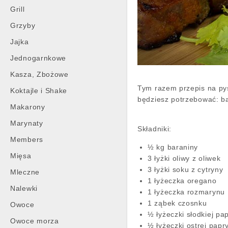
Grill
Grzyby
Jajka
Jednogarnkowe
Kasza, Zbożowe
Tym razem przepis na pys
Koktajle i Shake
będziesz potrzebować: bar
Makarony
Marynaty
Składniki:
Members
½ kg baraniny
Mięsa
3 łyżki oliwy z oliwek
3 łyżki soku z cytryny
Mleczne
1 łyżeczka oregano
Nalewki
1 łyżeczka rozmarynu
1 ząbek czosnku
Owoce
½ łyżeczki słodkiej pap
Owoce morza
½ łyżeczki ostrej papry