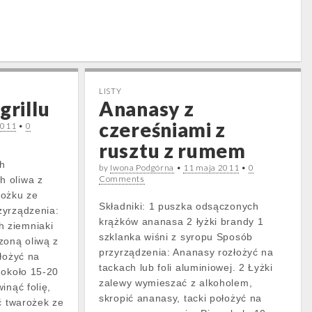
LISTY
grillu
Ananasy z
czereśniami z
2011
•
0
rusztu z rumem
ch
by
Iwona Podgórna
•
11 maja 2011
•
0
Comments
 oliwa z
rożku ze
Składniki: 1 puszka odsączonych
zyrządzenia:
krążków ananasa 2 łyżki brandy 1
 ziemniaki
szklanka wiśni z syropu Sposób
zoną oliwą z
przyrządzenia: Ananasy rozłożyć na
Ułożyć na
tackach lub foli aluminiowej. 2 Łyżki
 około 15-20
zalewy wymieszać z alkoholem,
inąć folię,
skropić ananasy, tacki położyć na
ć twarożek ze