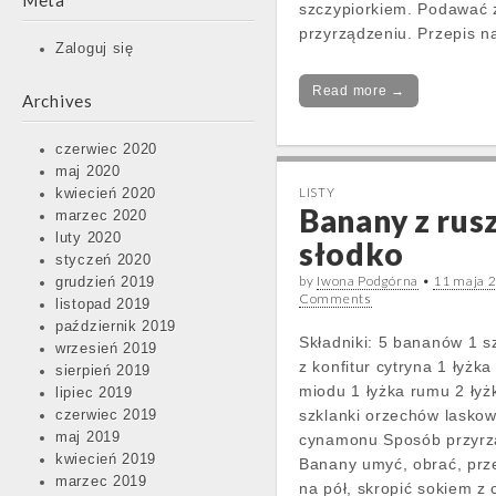
Meta
szczypiorkiem. Podawać 
przyrządzeniu. Przepis 
Zaloguj się
Read more →
Archives
czerwiec 2020
maj 2020
LISTY
kwiecień 2020
Banany z rus
marzec 2020
luty 2020
słodko
styczeń 2020
by
Iwona Podgórna
•
11 maja 
grudzień 2019
Comments
listopad 2019
październik 2019
Składniki: 5 bananów 1 s
wrzesień 2019
z konfitur cytryna 1 łyżk
sierpień 2019
miodu 1 łyżka rumu 2 łyż
lipiec 2019
szklanki orzechów lasko
czerwiec 2019
maj 2019
cynamonu Sposób przyrz
kwiecień 2019
Banany umyć, obrać, prz
marzec 2019
na pół, skropić sokiem z 