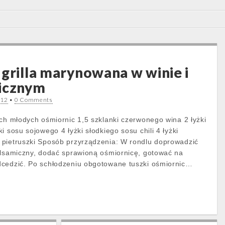
 grilla marynowana w winie i
micznym
012
•
0 Comments
ych młodych ośmiornic 1,5 szklanki czerwonego wina 2 łyżki
i sosu sojowego 4 łyżki słodkiego sosu chili 4 łyżki
 pietruszki Sposób przyrządzenia: W rondlu doprowadzić
alsamiczny, dodać sprawioną ośmiornicę, gotować na
dcedzić. Po schłodzeniu obgotowane tuszki ośmiornic…