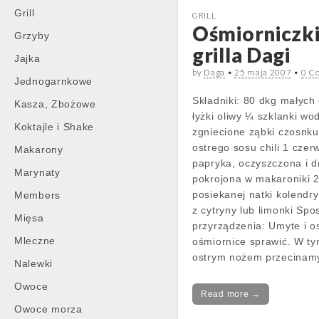
Grill
GRILL
Ośmiorniczki
Grzyby
grilla Dagi
Jajka
by
Daga
•
25 maja 2007
•
0 C
Jednogarnkowe
Składniki: 80 dkg małych
Kasza, Zbożowe
łyżki oliwy ¼ szklanki wo
Koktajle i Shake
zgniecione ząbki czosnku
ostrego sosu chili 1 cze
Makarony
papryka, oczyszczona i 
Marynaty
pokrojona w makaroniki 2
posiekanej natki kolendry
Members
z cytryny lub limonki Spo
Mięsa
przyrządzenia: Umyte i 
Mleczne
ośmiornice sprawić. W ty
ostrym nożem przecina
Nalewki
Owoce
Read more →
Owoce morza