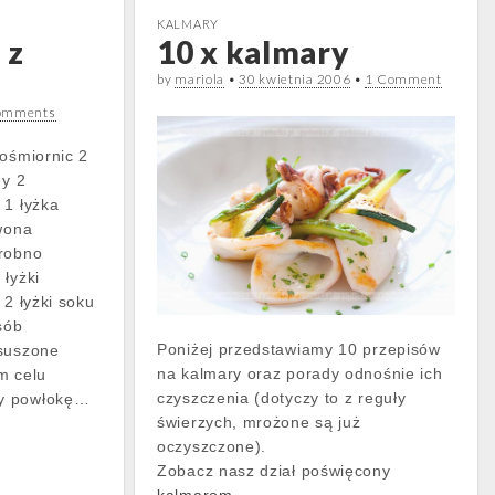
KALMARY
 z
10 x kalmary
by
mariola
•
30 kwietnia 2006
•
1 Comment
omments
 ośmiornic 2
dy 2
 1 łyżka
rwona
drobno
 łyżki
 2 łyżki soku
sób
Poniżej przedstawiamy 10 przepisów
osuszone
na kalmary oraz porady odnośnie ich
m celu
czyszczenia (dotyczy to z reguły
my powłokę…
świerzych, mrożone są już
oczyszczone).
Zobacz nasz dział poświęcony