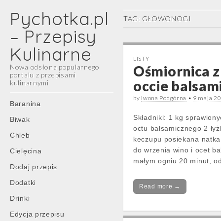
Pychotka.pl
TAG:
GŁOWONOGI
– Przepisy
Kulinarne
LISTY
Nowa odsłona popularnego
Ośmiornica z
portalu z przepisami
occie balsa
kulinarnymi
by
Iwona Podgórna
•
9 maja 2
Main
Skip
Baranina
menu
to
Składniki: 1 kg sprawion
Biwak
content
octu balsamicznego 2 łyżk
Chleb
keczupu posiekana natka
do wrzenia wino i ocet b
Cielęcina
małym ogniu 20 minut, o
Dodaj przepis
Dodatki
Read more →
Drinki
Edycja przepisu