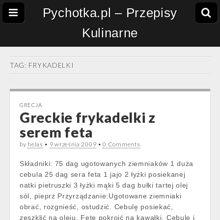
Pychotka.pl – Przepisy
Kulinarne
TAG:
FRYKADELKI
GRECJA
Greckie frykadelki z
serem feta
by
helas
•
9 września 2009
•
0 Comments
Składniki: 75 dag ugotowanych ziemniaków 1 duża
cebula 25 dag sera feta 1 jajo 2 łyżki posiekanej
natki pietruszki 3 łyżki mąki 5 dag bułki tartej olej
sól, pieprz Przyrządzanie:Ugotowane ziemniaki
obrać, rozgnieść, ostudzić. Cebulę posiekać,
zeszklić na oleju. Fetę pokroić na kawałki. Cebulę i