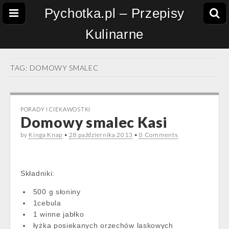
Pychotka.pl – Przepisy
Kulinarne
TAG:
DOMOWY SMALEC
PORADY I CIEKAWOSTKI
Domowy smalec Kasi
by
Kinga Knap
•
28 października 2013
•
0 Comments
Składniki:
500 g słoniny
1cebula
1 winne jabłko
łyżka posiekanych orzechów laskowych