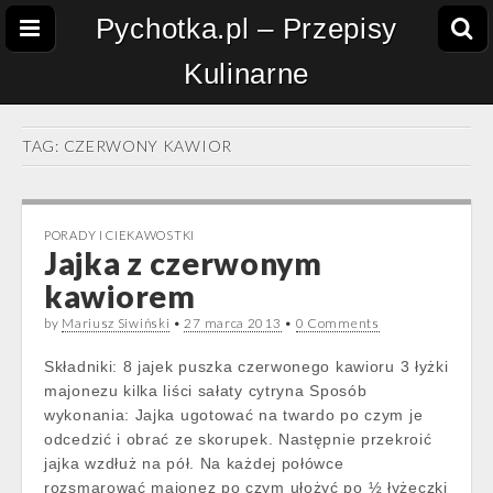
Pychotka.pl – Przepisy
Kulinarne
TAG:
CZERWONY KAWIOR
PORADY I CIEKAWOSTKI
Jajka z czerwonym
kawiorem
by
Mariusz Siwiński
•
27 marca 2013
•
0 Comments
Składniki: 8 jajek puszka czerwonego kawioru 3 łyżki
majonezu kilka liści sałaty cytryna Sposób
wykonania: Jajka ugotować na twardo po czym je
odcedzić i obrać ze skorupek. Następnie przekroić
jajka wzdłuż na pół. Na każdej połówce
rozsmarować majonez po czym ułożyć po ½ łyżeczki