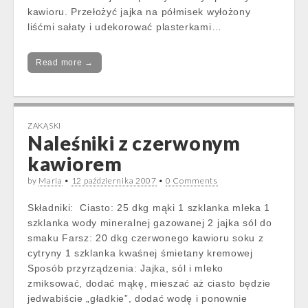
kawioru. Przełożyć jajka na półmisek wyłożony
liśćmi sałaty i udekorować plasterkami…
Read more →
ZAKĄSKI
Naleśniki z czerwonym
kawiorem
by
Maria
•
12 października 2007
•
0 Comments
Składniki: Ciasto: 25 dkg mąki 1 szklanka mleka 1
szklanka wody mineralnej gazowanej 2 jajka sól do
smaku Farsz: 20 dkg czerwonego kawioru soku z
cytryny 1 szklanka kwaśnej śmietany kremowej
Sposób przyrządzenia: Jajka, sól i mleko
zmiksować, dodać mąkę, mieszać aż ciasto będzie
jedwabiście „gładkie”, dodać wodę i ponownie