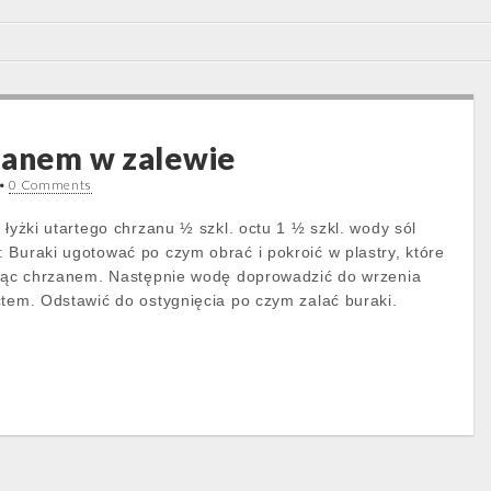
zanem w zalewie
•
0 Comments
 łyżki utartego chrzanu ½ szkl. octu 1 ½ szkl. wody sól
 Buraki ugotować po czym obrać i pokroić w plastry, które
ając chrzanem. Następnie wodę doprowadzić do wrzenia
ctem. Odstawić do ostygnięcia po czym zalać buraki.