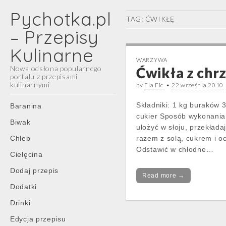
Pychotka.pl
TAG:
ĆWIKŁĘ
– Przepisy
Kulinarne
WARZYWA
Nowa odsłona popularnego
Ćwikła z chr
portalu z przepisami
kulinarnymi
by
Ela Fic
•
22 września 2010
Main
Skip
Składniki: 1 kg buraków 3
Baranina
menu
to
cukier Sposób wykonania:
Biwak
content
ułożyć w słoju, przekład
Chleb
razem z solą, cukrem i o
Odstawić w chłodne…
Cielęcina
Dodaj przepis
Read more →
Dodatki
Drinki
Edycja przepisu