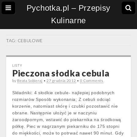
Pychotka.pl – Przepisy
Kulinarne
TAG:
CEBULOWE
LISTY
Pieczona słodka cebula
by
Beata Sobieraj
•
27 grudnia 2012
•
0 Comments
Składniki: 4 słodkie cebule- najlepiej podobnych
rozmiarów Sposób wykonania; Z cebuli odciąć
korzenie, natomiast skórę i czubki pozostawić nie
obrane. Następnie ułożyć je w naczyniu
żaroodpornym, wstawić do piekarnika na środkową
półkę. Piec w nagrzanym piekarniku do 175 stopni
do miękkości, może to potrwać nawet 90 minut. Gdy