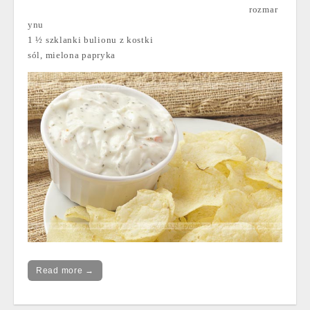
rozmar
ynu
1 ½ szklanki bulionu z kostki
sól, mielona papryka
Read more →