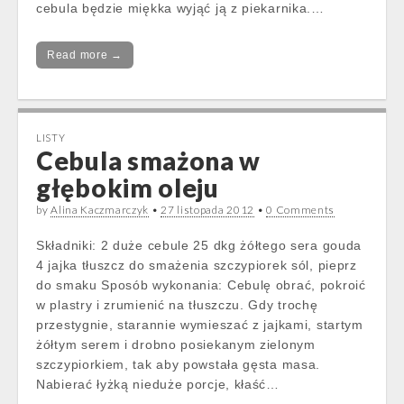
cebula będzie miękka wyjąć ją z piekarnika.…
Read more →
LISTY
Cebula smażona w
głębokim oleju
by
Alina Kaczmarczyk
•
27 listopada 2012
•
0 Comments
Składniki: 2 duże cebule 25 dkg żółtego sera gouda
4 jajka tłuszcz do smażenia szczypiorek sól, pieprz
do smaku Sposób wykonania: Cebulę obrać, pokroić
w plastry i zrumienić na tłuszczu. Gdy trochę
przestygnie, starannie wymieszać z jajkami, startym
żółtym serem i drobno posiekanym zielonym
szczypiorkiem, tak aby powstała gęsta masa.
Nabierać łyżką nieduże porcje, kłaść…