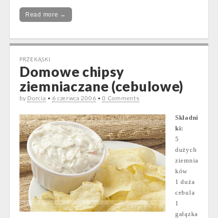
Read more →
PRZEKĄSKI
Domowe chipsy
ziemniaczane (cebulowe)
by
Dorcia
•
6 czerwca 2006
•
0 Comments
Składni
ki:
5
dużych
ziemnia
ków
1 duża
cebula
1
gałązka