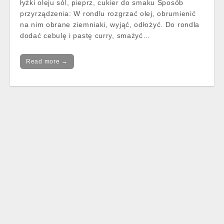
łyżki oleju sól, pieprz, cukier do smaku Sposób
przyrządzenia: W rondlu rozgrzać olej, obrumienić
na nim obrane ziemniaki, wyjąć, odłożyć. Do rondla
dodać cebulę i pastę curry, smażyć…
Read more →