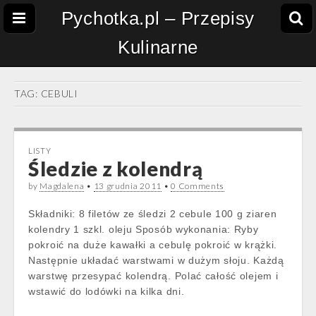
Pychotka.pl – Przepisy
Kulinarne
TAG:
CEBULI
LISTY
Śledzie z kolendrą
by
Magdalena
•
13 grudnia 2011
•
0 Comments
Składniki: 8 filetów ze śledzi 2 cebule 100 g ziaren
kolendry 1 szkl. oleju Sposób wykonania: Ryby
pokroić na duże kawałki a cebulę pokroić w krążki.
Następnie układać warstwami w dużym słoju. Każdą
warstwę przesypać kolendrą. Polać całość olejem i
wstawić do lodówki na kilka dni.