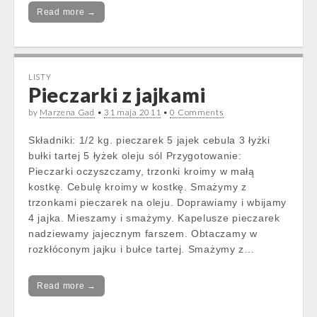
Read more →
LISTY
Pieczarki z jajkami
by
Marzena Gad
•
31 maja 2011
•
0 Comments
Składniki: 1/2 kg. pieczarek 5 jajek cebula 3 łyżki
bułki tartej 5 łyżek oleju sól Przygotowanie:
Pieczarki oczyszczamy, trzonki kroimy w małą
kostkę. Cebulę kroimy w kostkę. Smażymy z
trzonkami pieczarek na oleju. Doprawiamy i wbijamy
4 jajka. Mieszamy i smażymy. Kapelusze pieczarek
nadziewamy jajecznym farszem. Obtaczamy w
rozkłóconym jajku i bułce tartej. Smażymy z…
Read more →