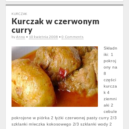
KURCZAK
Kurczak w czerwonym
curry
by
Anna
•
10 kwietnia 2008
•
0 Comments
Składn
iki: 1
pokroj
ony na
8
części
kurcza
k 4
ziemni
aki 2
cebule
pokrojone w piórka 2 łyżki czerwonej pasty curry 2/3
szklanki mleczka kokosowego 2/3 szklanki wody 2