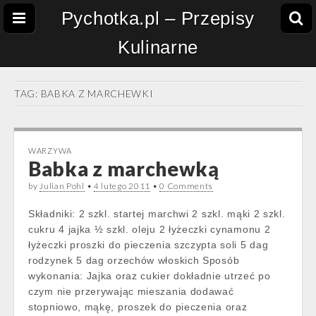
Pychotka.pl – Przepisy
Kulinarne
TAG:
BABKA Z MARCHEWKI
WARZYWA
Babka z marchewką
by
Julian Pohl
•
4 lutego 2011
•
0 Comments
Składniki: 2 szkl. startej marchwi 2 szkl. mąki 2 szkl.
cukru 4 jajka ½ szkl. oleju 2 łyżeczki cynamonu 2
łyżeczki proszki do pieczenia szczypta soli 5 dag
rodzynek 5 dag orzechów włoskich Sposób
wykonania: Jajka oraz cukier dokładnie utrzeć po
czym nie przerywając mieszania dodawać
stopniowo, mąkę, proszek do pieczenia oraz