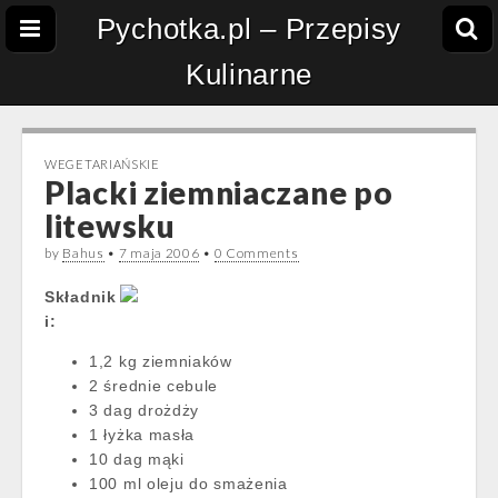
Pychotka.pl – Przepisy
Kulinarne
WEGETARIAŃSKIE
Placki ziemniaczane po
litewsku
by
Bahus
•
7 maja 2006
•
0 Comments
Składnik
i:
1,2 kg ziemniaków
2 średnie cebule
3 dag drożdży
1 łyżka masła
10 dag mąki
100 ml oleju do smażenia