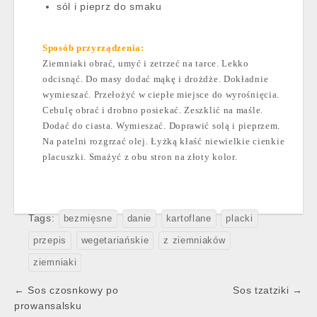
sól i pieprz do smaku
Sposób przyrządzenia:
Ziemniaki obrać, umyć i zetrzeć na tarce. Lekko
odcisnąć. Do masy dodać mąkę i drożdże. Dokładnie
wymieszać. Przełożyć w ciepłe miejsce do wyrośnięcia.
Cebulę obrać i drobno posiekać. Zeszklić na maśle.
Dodać do ciasta. Wymieszać. Doprawić solą i pieprzem.
Na patelni rozgrzać olej. Łyżką kłaść niewielkie cienkie
placuszki. Smażyć z obu stron na złoty kolor.
Tags:
bezmięsne
danie
kartoflane
placki
przepis
wegetariańskie
z ziemniaków
ziemniaki
Post
← Sos czosnkowy po
Sos tzatziki →
navigation
prowansalsku