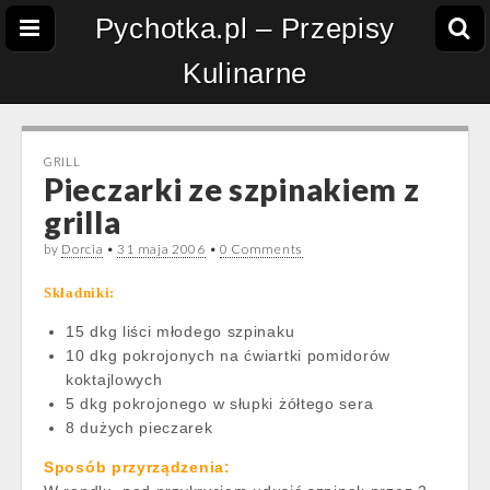
Pychotka.pl – Przepisy
Kulinarne
GRILL
Pieczarki ze szpinakiem z
grilla
by
Dorcia
•
31 maja 2006
•
0 Comments
Składniki:
15 dkg liści młodego szpinaku
10 dkg pokrojonych na ćwiartki pomidorów
koktajlowych
5 dkg pokrojonego w słupki żółtego sera
8 dużych pieczarek
Sposób przyrządzenia: