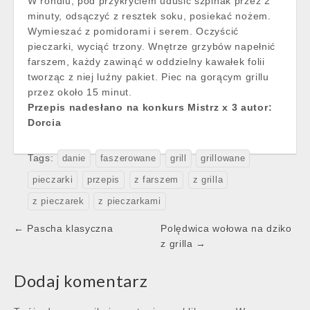
W rondlu, pod przykryciem udusić szpinak przez 2
minuty, odsączyć z resztek soku, posiekać nożem.
Wymieszać z pomidorami i serem. Oczyścić
pieczarki, wyciąć trzony. Wnętrze grzybów napełnić
farszem, każdy zawinąć w oddzielny kawałek folii
tworząc z niej luźny pakiet. Piec na gorącym grillu
przez około 15 minut.
Przepis nadesłano na konkurs Mistrz x 3 autor:
Dorcia
Tags:
danie
faszerowane
grill
grillowane
pieczarki
przepis
z farszem
z grilla
z pieczarek
z pieczarkami
Post
← Pascha klasyczna
Polędwica wołowa na dziko
navigation
z grilla →
Dodaj komentarz