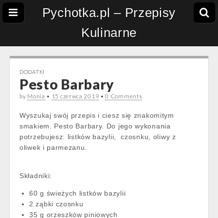
Pychotka.pl – Przepisy
Kulinarne
DODATKI
Pesto Barbary
by
Monia
•
15 czerwca 2019
•
0 Comments
Wyszukaj swój przepis i ciesz się znakomitym
smakiem. Pesto Barbary. Do jego wykonania
potrzebujesz: listków bazylii, czosnku, oliwy z
oliwek i parmezanu.
Składniki:
60 g świeżych listków bazylii
2 ząbki czosnku
35 g orzeszków piniowych