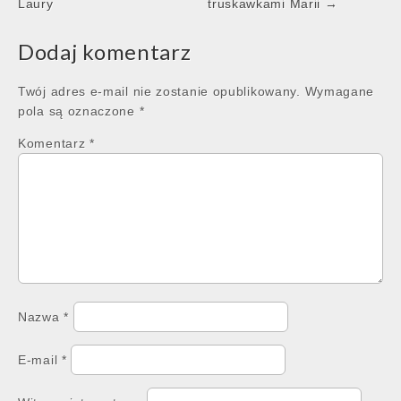
navigation
Laury
truskawkami Marii →
Dodaj komentarz
Twój adres e-mail nie zostanie opublikowany.
Wymagane
pola są oznaczone
*
Komentarz
*
Nazwa
*
E-mail
*