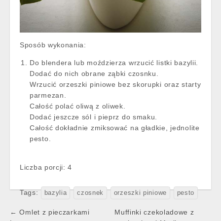
Sposób wykonania:
Do blendera lub moździerza wrzucić listki bazylii.
Dodać do nich obrane ząbki czosnku.
Wrzucić orzeszki piniowe bez skorupki oraz starty
parmezan.
Całość polać oliwą z oliwek.
Dodać jeszcze sól i pieprz do smaku.
Całość dokładnie zmiksować na gładkie, jednolite
pesto.
Liczba porcji: 4
Tags:
bazylia
czosnek
orzeszki piniowe
pesto
Post
← Omlet z pieczarkami
Muffinki czekoladowe z