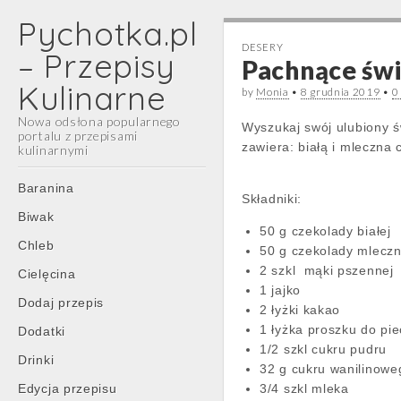
Pychotka.pl
DESERY
– Przepisy
Pachnące św
Kulinarne
by
Monia
•
8 grudnia 2019
•
0
Nowa odsłona popularnego
Wyszukaj swój ulubiony ś
portalu z przepisami
zawiera: białą i mleczna 
kulinarnymi
Main
Skip
Baranina
Składniki:
menu
to
Biwak
content
50 g czekolady białej
Chleb
50 g czekolady mleczn
2 szkl mąki pszennej
Cielęcina
1 jajko
Dodaj przepis
2 łyżki kakao
1 łyżka proszku do pi
Dodatki
1/2 szkl cukru pudru
Drinki
32 g cukru wanilinowe
Edycja przepisu
3/4 szkl mleka