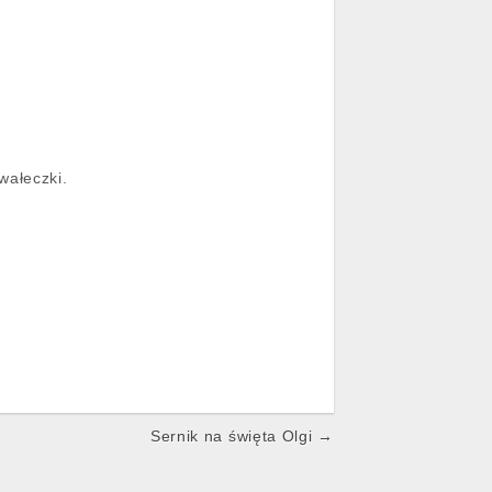
wałeczki.
Sernik na święta Olgi →