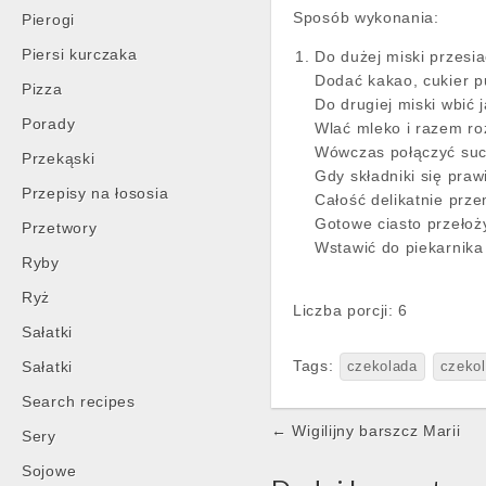
Sposób wykonania:
Pierogi
Piersi kurczaka
Do dużej miski przesi
Dodać kakao, cukier p
Pizza
Do drugiej miski wbić j
Porady
Wlać mleko i razem ro
Wówczas połączyć such
Przekąski
Gdy składniki się pra
Przepisy na łososia
Całość delikatnie prz
Gotowe ciasto przełoż
Przetwory
Wstawić do piekarnika 
Ryby
Ryż
Liczba porcji: 6
Sałatki
Tags:
Sałatki
czekolada
czeko
Search recipes
Post
← Wigilijny barszcz Marii
Sery
navigation
Sojowe