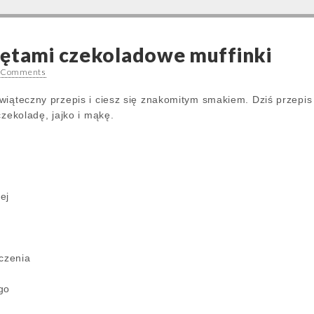
iętami czekoladowe muffinki
 Comments
wiąteczny przepis i ciesz się znakomitym smakiem. Dziś przepis 
czekoladę, jajko i mąkę.
ej
eczenia
go