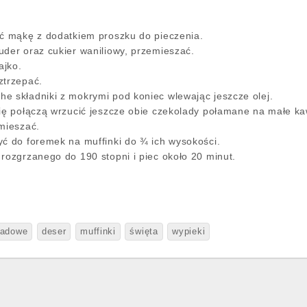
ać mąkę z dodatkiem proszku do pieczenia.
uder oraz cukier waniliowy, przemieszać.
ajko.
ztrzepać.
e składniki z mokrymi pod koniec wlewając jeszcze olej.
wię połączą wrzucić jeszcze obie czekolady połamane na małe ka
emieszać.
yć do foremek na muffinki do ¾ ich wysokości.
rozgrzanego do 190 stopni i piec około 20 minut.
ladowe
deser
muffinki
święta
wypieki