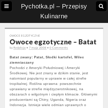
Pychotka.pl – Przepisy
Kulinarne
OWOCE EGZOTYCZNE
Owoce egzotyczne – Batat
by
Redakcja
•
7 maja 2008
•
0 Comments
Batat zwany: Patat, Słodki kartofel, Wilec
ziemniaczany
Pochodzi z Ameryki Południowej i Ameryki
Środkowej. Nie jest znany w dzikim stanie, jest
natomiast popularny w uprawie w całej strefie
tropikalnej. Roślina uprawna: powszechnie
uprawiany w strefie międzyzwrotnikowej, na
obszarach o wilgotnym i ciepłym klimacie. Głównymi
producentami są Chiny, Uganda, Nigeria oraz
Indonezja. Istnieje wiele odmian uprawnych o