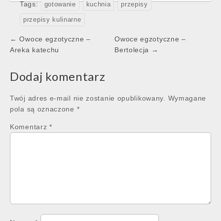
Tags:
gotowanie
kuchnia
przepisy
przepisy kulinarne
Post
← Owoce egzotyczne –
Owoce egzotyczne –
navigation
Areka katechu
Bertolecja →
Dodaj komentarz
Twój adres e-mail nie zostanie opublikowany.
Wymagane
pola są oznaczone
*
Komentarz
*