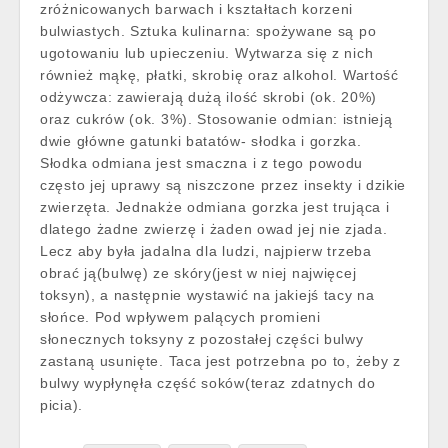
zróżnicowanych barwach i kształtach korzeni
bulwiastych. Sztuka kulinarna: spożywane są po
ugotowaniu lub upieczeniu. Wytwarza się z nich
również mąkę, płatki, skrobię oraz alkohol. Wartość
odżywcza: zawierają dużą ilość skrobi (ok. 20%)
oraz cukrów (ok. 3%). Stosowanie odmian: istnieją
dwie główne gatunki batatów- słodka i gorzka.
Słodka odmiana jest smaczna i z tego powodu
często jej uprawy są niszczone przez insekty i dzikie
zwierzęta. Jednakże odmiana gorzka jest trująca i
dlatego żadne zwierzę i żaden owad jej nie zjada.
Lecz aby była jadalna dla ludzi, najpierw trzeba
obrać ją(bulwę) ze skóry(jest w niej najwięcej
toksyn), a następnie wystawić na jakiejś tacy na
słońce. Pod wpływem palących promieni
słonecznych toksyny z pozostałej części bulwy
zastaną usunięte. Taca jest potrzebna po to, żeby z
bulwy wypłynęła część soków(teraz zdatnych do
picia).