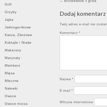
Post
← Brzoskwinie z grilla
Grill
navigation
Grzyby
Dodaj komentarz
Jajka
Twój adres e-mail nie zosta
Jednogarnkowe
Komentarz
*
Kasza, Zbożowe
Koktajle i Shake
Makarony
Marynaty
Members
Mięsa
Nazwa
*
Mleczne
Nalewki
E-mail
*
Owoce
Witryna internetowa
Owoce morza