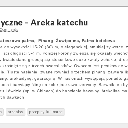
yczne – Areka katechu
 Comments
Kateszowa palma, Pinang, Żuwipalma, Palma betelowa
ce do wysokości 15-20 (30) m, o eleganckiej, smukłej sylwetce,
 liści długości 3-4 m. Poniżej korony zwiesza się okazały wiech
wy kwiatostanu grupują się stosunkowo duże kwiaty żeńskie, dro
 zrośnięte są z trzech owocolistków. Owocem jest pestkowiec wie
ie. Tłuste nasienie, zwane również orzechem pinang, zawiera lic
ainę, arekaidynę, guaracynę. W nasionach występują ponadto g
żucia i barwiący ślinę na kolor jaskrawoczerwony. Barwnik ten b
tu i ówdzie (np. w Chinach) do barwienia bawełny. Arekolina ma 
zych dawkach
a
przepisy
przepisy kulinarne