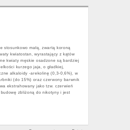
 ze stosunkowo małą, zwartą koroną
owaty kwiatostan, wyrastający z kątów
bne kwiaty męskie osadzone są bardziej
lkości kurzego jaja, o gładkiej,
zne alkaloidy -arekolinę (0,3-0,6%), w
arbniki (do 15%) oraz czerwony barwnik
ywa ekstrahowany jako tzw. czerwień
budowę zbliżoną do nikotyny i jest