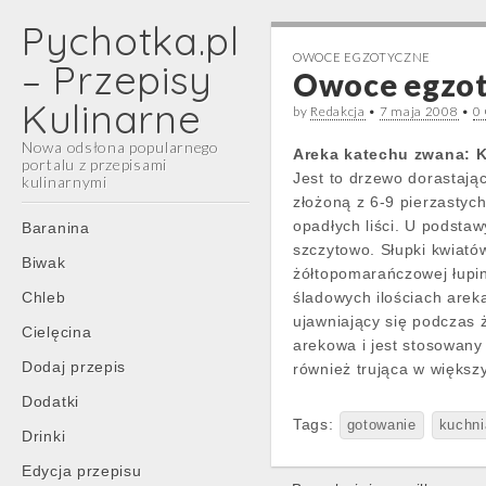
Pychotka.pl
OWOCE EGZOTYCZNE
– Przepisy
Owoce egzot
Kulinarne
by
Redakcja
•
7 maja 2008
•
0
Nowa odsłona popularnego
Areka katechu zwana: 
portalu z przepisami
Jest to drzewo dorastają
kulinarnymi
złożoną z 6-9 pierzastych
Main
Skip
opadłych liści. U podsta
Baranina
menu
to
szczytowo. Słupki kwiatów
Biwak
content
żółtopomarańczowej łupin
Chleb
śladowych ilościach arek
ujawniający się podczas 
Cielęcina
arekowa i jest stosowany 
Dodaj przepis
również trująca w więks
Dodatki
Tags:
gotowanie
kuchni
Drinki
Edycja przepisu