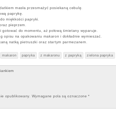
odatkiem masła przesmażyć posiekaną cebulę.
ową paprykę.
do miękkości papryki.
oraz pieprzem.
 i gotować do momentu, aż połową śmietany wyparuje.
g opisu na opakowaniu makaron i dokładnie wymieszać.
kaną natką pietruszki oraz startym parmezanem.
makaron
papryka
z makaronu
z papryką
zielona papryka
miankiem
nie opublikowany.
Wymagane pola są oznaczone
*