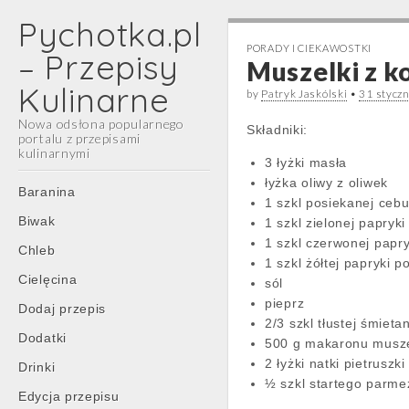
Pychotka.pl
PORADY I CIEKAWOSTKI
– Przepisy
Muszelki z k
Kulinarne
by
Patryk Jaskólski
•
31 stycz
Nowa odsłona popularnego
Składniki:
portalu z przepisami
kulinarnymi
3 łyżki masła
łyżka oliwy z oliwek
Main
Skip
Baranina
1 szkl posiekanej cebu
menu
to
Biwak
1 szkl zielonej papryk
content
1 szkl czerwonej papry
Chleb
1 szkl żółtej papryki p
Cielęcina
sól
pieprz
Dodaj przepis
2/3 szkl tłustej śmieta
Dodatki
500 g makaronu musze
2 łyżki natki pietruszki
Drinki
½ szkl startego parm
Edycja przepisu