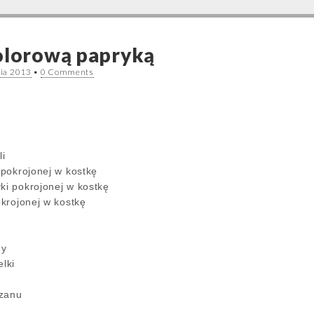
olorową papryką
nia 2013
•
0 Comments
li
i pokrojonej w kostkę
ki pokrojonej w kostkę
okrojonej w kostkę
ny
lki
ezanu