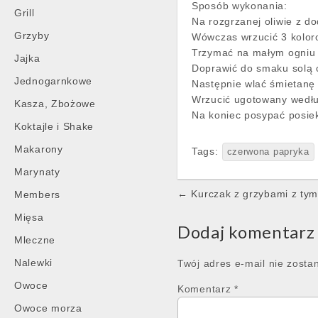
Sposób wykonania:
Grill
Na rozgrzanej oliwie z d
Grzyby
Wówczas wrzucić 3 kolor
Trzymać na małym ogniu 
Jajka
Doprawić do smaku solą 
Jednogarnkowe
Następnie wlać śmietanę
Wrzucić ugotowany wedłu
Kasza, Zbożowe
Na koniec posypać posie
Koktajle i Shake
Makarony
Tags:
czerwona papryka
Marynaty
Post
← Kurczak z grzybami z ty
Members
navigation
Mięsa
Dodaj komentarz
Mleczne
Nalewki
Twój adres e-mail nie zosta
Owoce
Komentarz
*
Owoce morza