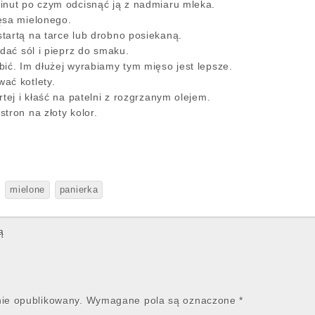
inut po czym odcisnąć ją z nadmiaru mleka.
ęsa mielonego.
tartą na tarce lub drobno posiekaną.
odać sól i pieprz do smaku.
bić. Im dłużej wyrabiamy tym mięso jest lepsze.
ać kotlety.
rtej i kłaść na patelni z rozgrzanym olejem.
tron na złoty kolor.
mielone
panierka
ą
nie opublikowany.
Wymagane pola są oznaczone
*