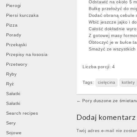
Odstawić na około 5 m
Pierogi
Bułkę przełożyć do mi
Piersi kurczaka
Dodać obraną cebule s
Wbić jeszcze jajko i d
Pizza
Całość dokładnie wyro
Porady
Z gotowej masy formow
Obtoczyć je w bułce ta
Przekąski
Smażyć ze wszystkich s
Przepisy na łososia
Przetwory
Liczba porcji: 4
Ryby
Tags:
cielęcina
kotlety
Ryż
Sałatki
Post
← Pory duszone ze śmietan
Sałatki
navigation
Search recipes
Dodaj komentarz
Sery
Twój adres e-mail nie zosta
Sojowe