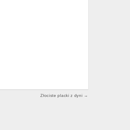
Złociste placki z dyni →