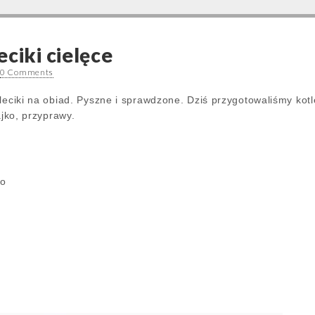
ciki cielęce
•
0 Comments
leciki na obiad. Pyszne i sprawdzone. Dziś przygotowaliśmy kotl
jajko, przyprawy.
go