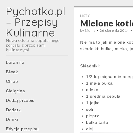
Pychotka.pl
LISTY
– Przepisy
Mielone kotle
Kulinarne
by
Monia
•
26 sierpnia 2014
Nowa odsłona popularnego
Nie ma to jak mielone kot
portalu z przepisami
składniki: bułka, mleko, 
kulinarnymi
Main
Skip
Baranina
Składniki:
menu
to
Biwak
content
1/2 kg mięsa mielone
Chleb
1 mała bułka
mleko
Cielęcina
1 średnia cebula
Dodaj przepis
1 jajko
soli
Dodatki
pieprz
Drinki
bułka tarta
Edycja przepisu
olej