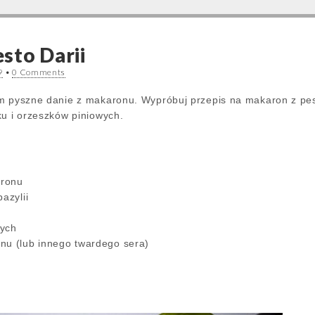
sto Darii
9
•
0 Comments
em pyszne danie z makaronu. Wypróbuj przepis na makaron z pes
ku i orzeszków piniowych.
aronu
bazylii
wych
nu (lub innego twardego sera)