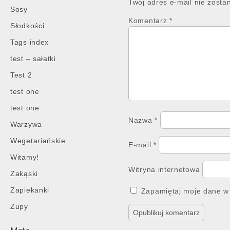
Twój adres e-mail nie zosta
Sosy
Komentarz
*
Słodkości:
Tags index
test – sałatki
Test 2
test one
test one
Nazwa
*
Warzywa
Wegetariańskie
E-mail
*
Witamy!
Witryna internetowa
Zakąski
Zapiekanki
Zapamiętaj moje dane w 
Zupy