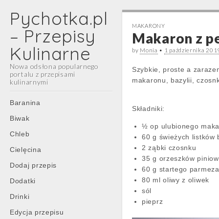
Pychotka.pl
MAKARONY
– Przepisy
Makaron z pe
Kulinarne
by
Monia
•
1 października 201
Nowa odsłona popularnego
Szybkie, proste a zaraz
portalu z przepisami
makaronu, bazylii, czosn
kulinarnymi
Main
Skip
Baranina
Składniki:
menu
to
Biwak
content
½ op ulubionego mak
Chleb
60 g świeżych listków 
2 ząbki czosnku
Cielęcina
35 g orzeszków pinio
Dodaj przepis
60 g startego parmeza
80 ml oliwy z oliwek
Dodatki
sól
Drinki
pieprz
Edycja przepisu