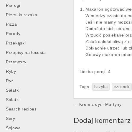
Pierogi
Makaron ugotować wed
Piersi kurczaka
W między czasie do moź
Jeśli nie mamy moźdz
Pizza
Dodać do nich obrane 
Porady
Wrzucić posiekane orz
Zalać całość oliwą z o
Przekąski
Dokładnie utrzeć lub 
Przepisy na łososia
Gotowy makaron odcedz
Przetwory
Ryby
Liczba porcji: 4
Ryż
Tags:
bazylia
czosnek
Sałatki
Sałatki
Post
← Krem z dyni Martyny
Search recipes
navigation
Dodaj komentarz
Sery
Sojowe