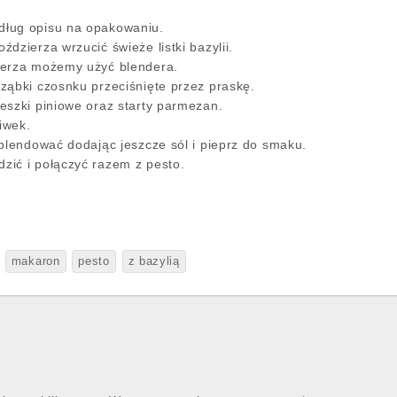
ług opisu na opakowaniu.
dzierza wrzucić świeże listki bazylii.
ierza możemy użyć blendera.
ząbki czosnku przeciśnięte przez praskę.
eszki piniowe oraz starty parmezan.
liwek.
zblendować dodając jeszcze sól i pieprz do smaku.
ić i połączyć razem z pesto.
makaron
pesto
z bazylią