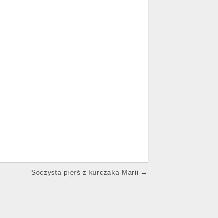
Soczysta pierś z kurczaka Marii →