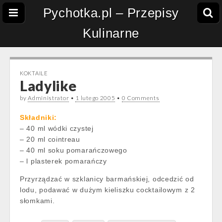
Pychotka.pl – Przepisy
Kulinarne
KOKTAILE
Ladylike
by
Administrator
•
1 lutego 2005
•
0 Comments
Składniki:
– 40 ml wódki czystej
– 20 ml cointreau
– 40 ml soku pomarańczowego
– l plasterek pomarańczy
Przyrządzać w szklanicy barmańskiej, odcedzić od
lodu, podawać w dużym kieliszku cocktailowym z 2
słomkami.