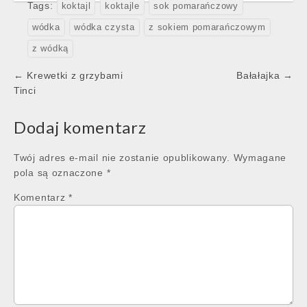
Tags:
koktajl
koktajle
sok pomarańczowy
wódka
wódka czysta
z sokiem pomarańczowym
z wódką
Post
← Krewetki z grzybami
Bałałajka →
navigation
Tinci
Dodaj komentarz
Twój adres e-mail nie zostanie opublikowany.
Wymagane
pola są oznaczone
*
Komentarz
*