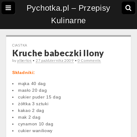
Pychotka.pl – Przepisy
Kulinarne
CIASTKA
Kruche babeczki Ilony
by
albertos
•
27 października 2009
•
0 Comments
Składniki:
mąka 40 dag
masło 20 dag
cukier puder 15 dag
żółtka 3 sztuki
kakao 2 dag
mak 2 dag
cynamon 10 dag
cukier waniliowy