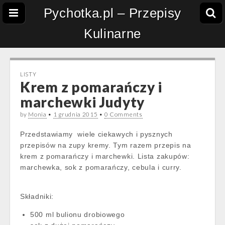
Pychotka.pl – Przepisy
Kulinarne
LISTY
Krem z pomarańczy i
marchewki Judyty
by
Monia
•
1 grudnia 2015
•
0 Comments
Przedstawiamy wiele ciekawych i pysznych
przepisów na zupy kremy. Tym razem przepis na
krem z pomarańczy i marchewki. Lista zakupów:
marchewka, sok z pomarańczy, cebula i curry.
Składniki:
500 ml bulionu drobiowego