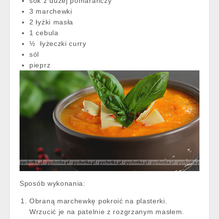
sok z dużej pomarańczy
3 marchewki
2 łyżki masła
1 cebula
½ łyżeczki curry
sól
pieprz
Sposób wykonania:
Obraną marchewkę pokroić na plasterki.
Wrzucić je na patelnie z rozgrzanym masłem.