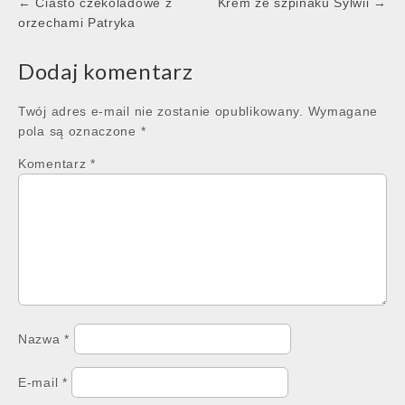
Post
← Ciasto czekoladowe z
Krem ze szpinaku Sylwii →
navigation
orzechami Patryka
Dodaj komentarz
Twój adres e-mail nie zostanie opublikowany.
Wymagane
pola są oznaczone
*
Komentarz
*
Nazwa
*
E-mail
*