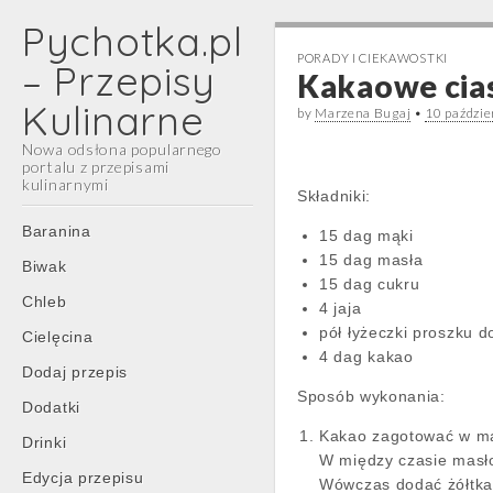
Pychotka.pl
PORADY I CIEKAWOSTKI
– Przepisy
Kakaowe cia
Kulinarne
by
Marzena Bugaj
•
10 paździ
Nowa odsłona popularnego
portalu z przepisami
kulinarnymi
Składniki:
Main
Skip
Baranina
15 dag mąki
menu
to
15 dag masła
Biwak
content
15 dag cukru
Chleb
4 jaja
pół łyżeczki proszku d
Cielęcina
4 dag kakao
Dodaj przepis
Sposób wykonania:
Dodatki
Kakao zagotować w mał
Drinki
W między czasie masł
Edycja przepisu
Wówczas dodać żółtka