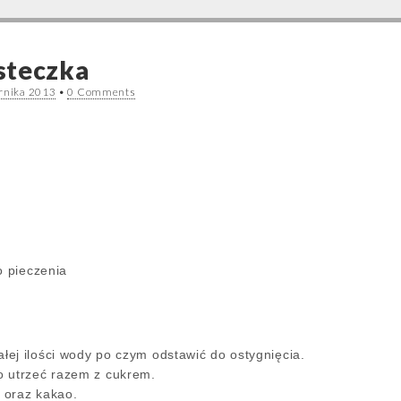
steczka
ernika 2013
•
0 Comments
o pieczenia
ej ilości wody po czym odstawić do ostygnięcia.
o utrzeć razem z cukrem.
 oraz kakao.