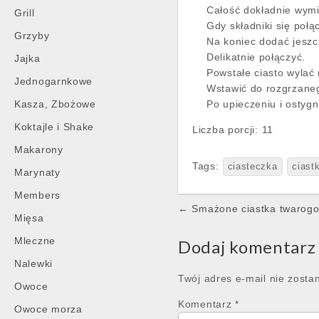
Całość dokładnie wym
Grill
Gdy składniki się poł
Grzyby
Na koniec dodać jeszc
Delikatnie połączyć.
Jajka
Powstałe ciasto wylać 
Jednogarnkowe
Wstawić do rozgrzaneg
Kasza, Zbożowe
Po upieczeniu i ostygn
Koktajle i Shake
Liczba porcji:
11
Makarony
Tags:
ciasteczka
ciast
Marynaty
Members
Post
← Smażone ciastka twarog
Mięsa
navigation
Mleczne
Dodaj komentarz
Nalewki
Twój adres e-mail nie zosta
Owoce
Komentarz
*
Owoce morza