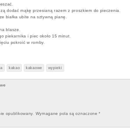
ieszać.
ączą dodać mąkę przesianą razem z proszkiem do pieczenia.
ze białka ubite na sztywną pianę.
na blasze.
o piekarnika i piec około 15 minut.
ięciu pokroić w romby.
ka
kakao
kakaowe
wypieki
owe
nie opublikowany.
Wymagane pola są oznaczone
*