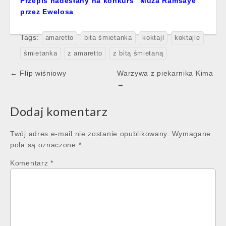
Przepis nadesłany na konkurs "Muza Ramsaye"
przez Ewelosa
Tags:
amaretto
bita śmietanka
koktajl
koktajle
śmietanka
z amaretto
z bitą śmietaną
Post
← Flip wiśniowy
Warzywa z piekarnika Kima
navigation
→
Dodaj komentarz
Twój adres e-mail nie zostanie opublikowany.
Wymagane
pola są oznaczone
*
Komentarz
*