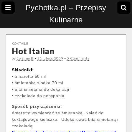
Pychotka.pl – Przepisy
Kulinarne
KOKTAILE
Hot Italian
by
Ewelina B
•
21 lutego 2009
•
0 Comments
Składniki:
• amaretto 50 ml
• śmietanka słodka 70 ml
• bita śmietana do dekoracji
• czekolada do posypania
Sposób przyrządzenia:
Amaretto wymieszać ze śmietanką. Nalać do
koktajlowego kieliszka. Udekorować bitą śmietaną i
czekoladą.