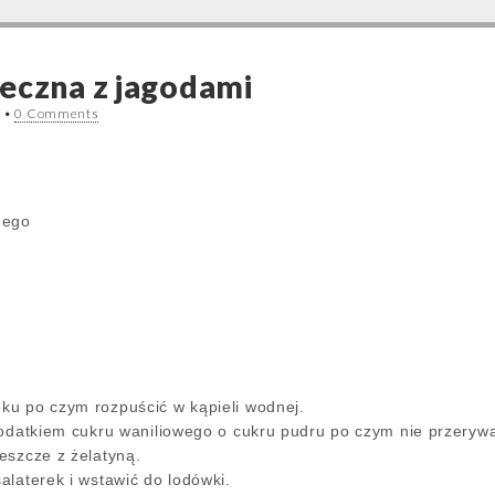
eczna z jagodami
1
•
0 Comments
lnego
ku po czym rozpuścić w kąpieli wodnej.
dodatkiem cukru waniliowego o cukru pudru po czym nie przerywa
eszcze z żelatyną.
alaterek i wstawić do lodówki.