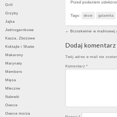
Przed podaniem udekorow
Grill
Grzyby
Tags:
deser
galaretka
Jajka
Post
Jednogarnkowe
← Brzoskwinie w malinowej 
navigation
Kasza, Zbożowe
Dodaj komentarz
Koktajle i Shake
Makarony
Twój adres e-mail nie zosta
Marynaty
Komentarz
*
Members
Mięsa
Mleczne
Nalewki
Owoce
Owoce morza
Nazwa
*