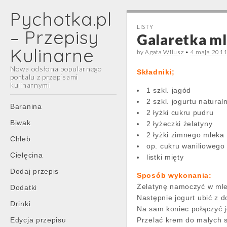
Pychotka.pl
LISTY
– Przepisy
Galaretka ml
Kulinarne
by
Agata Wilusz
•
4 maja 201
Nowa odsłona popularnego
Składniki;
portalu z przepisami
kulinarnymi
1 szkl. jagód
2 szkl. jogurtu natura
Main
Skip
Baranina
2 łyżki cukru pudru
menu
to
Biwak
2 łyżeczki żelatyny
content
2 łyżki zimnego mleka
Chleb
op. cukru waniliowego
Cielęcina
listki mięty
Dodaj przepis
Sposób wykonania:
Żelatynę namoczyć w mle
Dodatki
Następnie jogurt ubić z 
Drinki
Na sam koniec połączyć j
Edycja przepisu
Przelać krem do małych s