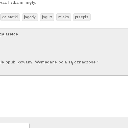
ać listkami mięty.
galaretki
jagody
jogurt
mleko
przepis
galaretce
nie opublikowany.
Wymagane pola są oznaczone
*