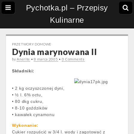
Pychotka.pl – Przepisy
Kulinarne
PRZETWORY DOMOWE
Dynia marynowana II
by
Anerite
•
8 marca 2005
•
0 Comments
Składniki:
• 2 kg oczyszczonej dyni,
• ½ l. 6% octu,
• 80 dkg cukru,
• 8-10 goździków
• kawałek cynamonu
Wykonanie:
Cukier rozpuścić w 3/4 l. wody i zagotować z