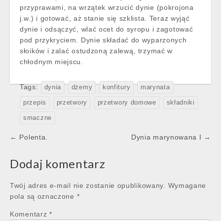
przyprawami, na wrzątek wrzucić dynie (pokrojona
j.w.) i gotować, aż stanie się szklista. Teraz wyjąć
dynie i odsączyć, wlać ocet do syropu i zagotować
pod przykryciem. Dynie składać do wyparzonych
słoików i zalać ostudzoną zalewą, trzymać w
chłodnym miejscu.
Tags:
dynia
dżemy
konfitury
marynata
przepis
przetwory
przetwory domowe
składniki
smaczne
Post
← Polenta.
Dynia marynowana I →
navigation
Dodaj komentarz
Twój adres e-mail nie zostanie opublikowany.
Wymagane
pola są oznaczone
*
Komentarz
*