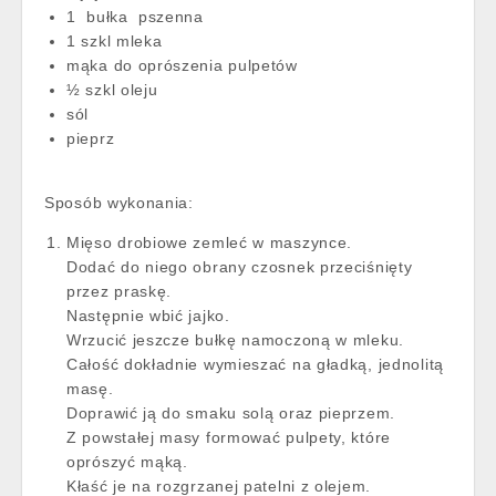
1 bułka pszenna
1 szkl mleka
mąka do oprószenia pulpetów
½ szkl oleju
sól
pieprz
Sposób wykonania:
Mięso drobiowe zemleć w maszynce.
Dodać do niego obrany czosnek przeciśnięty
przez praskę.
Następnie wbić jajko.
Wrzucić jeszcze bułkę namoczoną w mleku.
Całość dokładnie wymieszać na gładką, jednolitą
masę.
Doprawić ją do smaku solą oraz pieprzem.
Z powstałej masy formować pulpety, które
oprószyć mąką.
Kłaść je na rozgrzanej patelni z olejem.