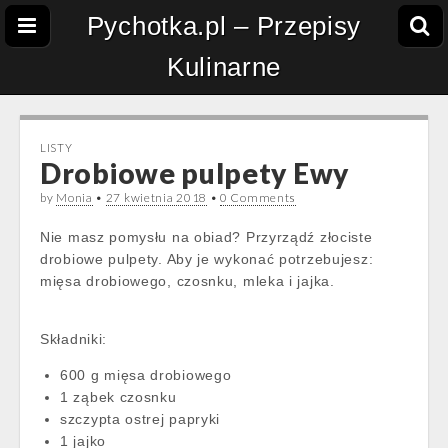
Pychotka.pl – Przepisy
Kulinarne
LISTY
Drobiowe pulpety Ewy
by
Monia
•
27 kwietnia 2018
•
0 Comments
Nie masz pomysłu na obiad? Przyrządź złociste
drobiowe pulpety. Aby je wykonać potrzebujesz:
mięsa drobiowego, czosnku, mleka i jajka.
Składniki:
600 g mięsa drobiowego
1 ząbek czosnku
szczypta ostrej papryki
1 jajko