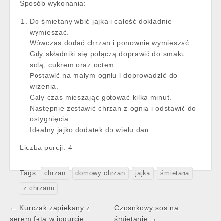
Sposób wykonania:
Do śmietany wbić jajka i całość dokładnie
wymieszać.
Wówczas dodać chrzan i ponownie wymieszać.
Gdy składniki się połączą doprawić do smaku
solą, cukrem oraz octem.
Postawić na małym ogniu i doprowadzić do
wrzenia.
Cały czas mieszając gotować kilka minut.
Następnie zestawić chrzan z ognia i odstawić do
ostygnięcia.
Idealny jajko dodatek do wielu dań.
Liczba porcji:
4
Tags:
chrzan
domowy chrzan
jajka
śmietana
z chrzanu
Post
← Kurczak zapiekany z
Czosnkowy sos na
navigation
serem feta w jogurcie
śmietanie →