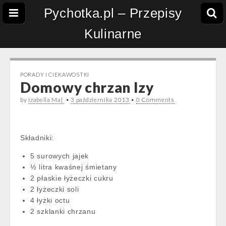
Pychotka.pl – Przepisy
Kulinarne
PORADY I CIEKAWOSTKI
Domowy chrzan Izy
by
Izabella Maj
•
3 października 2013
•
0 Comments
Składniki:
5 surowych jajek
½ litra kwaśnej śmietany
2 płaskie łyżeczki cukru
2 łyżeczki soli
4 łyżki octu
2 szklanki chrzanu