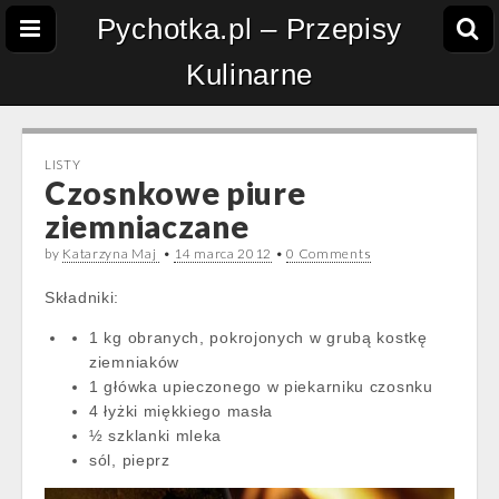
Pychotka.pl – Przepisy
Kulinarne
LISTY
Czosnkowe piure
ziemniaczane
by
Katarzyna Maj
•
14 marca 2012
•
0 Comments
Składniki:
1 kg obranych, pokrojonych w grubą kostkę
ziemniaków
1 główka upieczonego w piekarniku czosnku
4 łyżki miękkiego masła
½ szklanki mleka
sól, pieprz