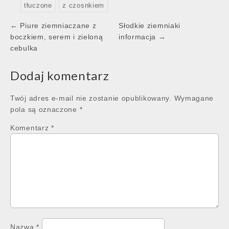
tłuczone
z czosnkiem
Post
← Piure ziemniaczane z
Słodkie ziemniaki
navigation
boczkiem, serem i zieloną
informacja →
cebulka
Dodaj komentarz
Twój adres e-mail nie zostanie opublikowany.
Wymagane
pola są oznaczone
*
Komentarz
*
Nazwa
*