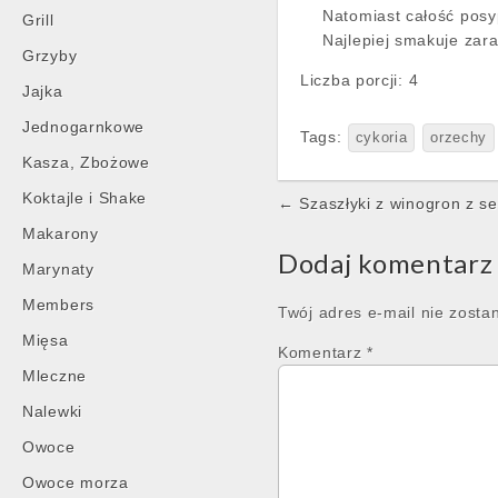
Natomiast całość posy
Grill
Najlepiej smakuje zar
Grzyby
Liczba porcji:
4
Jajka
Jednogarnkowe
Tags:
cykoria
orzechy
Kasza, Zbożowe
Post
Koktajle i Shake
← Szaszłyki z winogron z s
navigation
Makarony
Dodaj komentarz
Marynaty
Members
Twój adres e-mail nie zosta
Mięsa
Komentarz
*
Mleczne
Nalewki
Owoce
Owoce morza