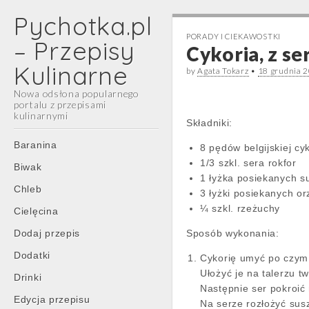
Pychotka.pl
PORADY I CIEKAWOSTKI
– Przepisy
Cykoria, z se
Kulinarne
by
Agata Tokarz
•
18 grudnia 
Nowa odsłona popularnego
portalu z przepisami
kulinarnymi
Składniki:
Main
Skip
Baranina
8 pędów belgijskiej cyk
menu
to
1/3 szkl. sera rokfor
Biwak
content
1 łyżka posiekanych s
Chleb
3 łyżki posiekanych o
¼ szkl. rzeżuchy
Cielęcina
Dodaj przepis
Sposób wykonania:
Dodatki
Cykorię umyć po czym p
Ułożyć je na talerzu t
Drinki
Następnie ser pokroić 
Edycja przepisu
Na serze rozłożyć sus