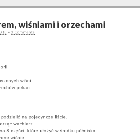
rem, wiśniami i orzechami
2013
•
0 Comments
orii
uszonych wiśni
rzechów pekan
odzielić na pojedyncze liście.
worząc wachlarz
na 8 części, które ułożyć w środku półmiska.
zone wiśnie.