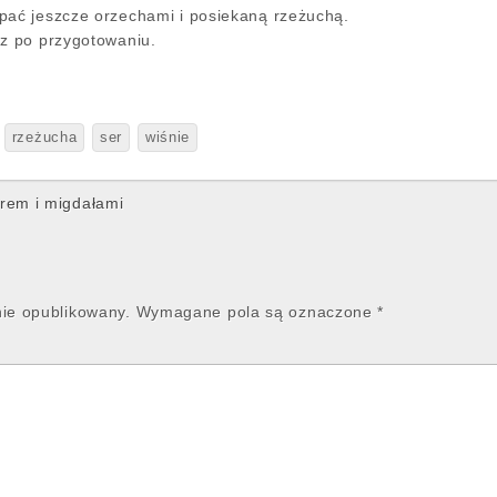
pać jeszcze orzechami i posiekaną rzeżuchą.
az po przygotowaniu.
rzeżucha
ser
wiśnie
erem i migdałami
nie opublikowany.
Wymagane pola są oznaczone
*