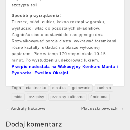
szczypta soli
Sposób przyrządzenia:
Tłuszcz, miód, cukier, kakao roztopi w garnku,
wystudzić i wlać do pozostałych składników.
Zagnieść ciasto odstawić do następnego dnia.
Rozwałkowywać porcje ciasta, wykrawać foremkami
różne kształty, układać na blasze wyłożonej
papierem. Piec w temp 170 stopni około 10-15
minut. Po wystudzeniu udekorować lukrem.
Przepis nadesłała na Wakacyjny Konkurs Manta i
Pychotka Ewelina Okrajni
Tags:
ciasteczka
ciastka
gotowanie
kuchnia
miód
przepisy
przepisy kulinarne
śmietana
Post
← Andruty kakaowe
Placuszki piwoszki →
navigation
Dodaj komentarz