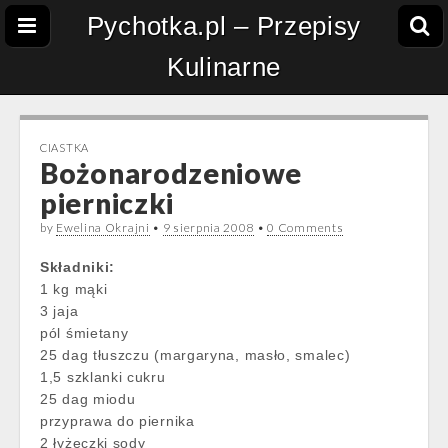
Pychotka.pl – Przepisy
Kulinarne
CIASTKA
Bożonarodzeniowe
pierniczki
by
Ewelina Okrajni
•
9 sierpnia 2008
•
0 Comments
Składniki:
1 kg mąki
3 jaja
pól śmietany
25 dag tłuszczu (margaryna, masło, smalec)
1,5 szklanki cukru
25 dag miodu
przyprawa do piernika
2 łyżeczki sody