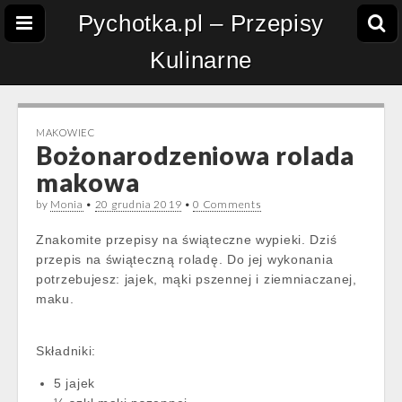
Pychotka.pl – Przepisy
Kulinarne
MAKOWIEC
Bożonarodzeniowa rolada
makowa
by
Monia
•
20 grudnia 2019
•
0 Comments
Znakomite przepisy na świąteczne wypieki. Dziś
przepis na świąteczną roladę. Do jej wykonania
potrzebujesz: jajek, mąki pszennej i ziemniaczanej,
maku.
Składniki:
5 jajek