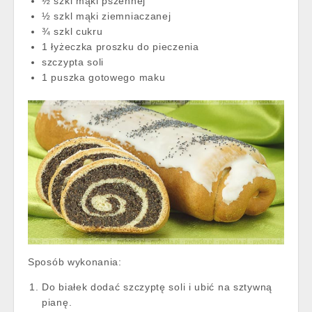
½ szkl mąki pszennej
½ szkl mąki ziemniaczanej
¾ szkl cukru
1 łyżeczka proszku do pieczenia
szczypta soli
1 puszka gotowego maku
Sposób wykonania:
Do białek dodać szczyptę soli i ubić na sztywną
pianę.