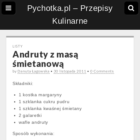
Pychotka.pl – Przepisy
Kulinarne
LISTY
Andruty z masą
śmietanową
by
Danuta Łagowska
•
30 listopada 2011
•
0 Comments
Składniki:
1 kostka margaryny
1 szklanka cukru pudru
1 szklanka kwaśnej śmietany
2 galaretki
wafle andruty
Sposób wykonania: