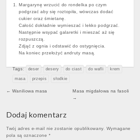
Margarynę wrzucić do rondelka po czym
podgrzać aby się roztopiła, wówczas dodać
cukier oraz śmietanę.
Całość dokładnie wymieszać i lekko podgrzać.
Następnie wsypać galaretki i mieszać aż się
rozpuszczą.
Zdjąć z ognia i odstawić do ostygnięcia.
Na koniec przełożyć andruty masą.
Tags:
deser
desery
do ciast
do wafli
krem
masa
przepis
słodkie
Post
← Waniliowa masa
Masa migdałowa na fasoli
navigation
→
Dodaj komentarz
Twój adres e-mail nie zostanie opublikowany.
Wymagane
pola są oznaczone
*