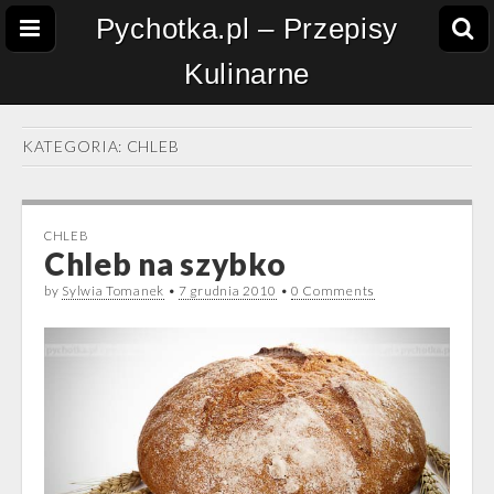
Pychotka.pl – Przepisy
Kulinarne
KATEGORIA:
CHLEB
CHLEB
Chleb na szybko
by
Sylwia Tomanek
•
7 grudnia 2010
•
0 Comments