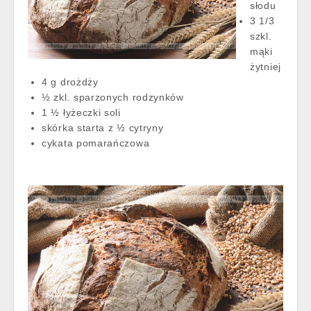
słodu
3 1/3
szkl.
mąki
żytniej
4 g drożdży
½ zkl. sparzonych rodzynków
1 ½ łyżeczki soli
skórka starta z ½ cytryny
cykata pomarańczowa