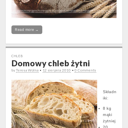
Read more →
CHLEB
Domowy chleb żytni
by
Teresa Wolna
•
12 sierpnia 2010
•
0 Comments
Składn
iki:
8 kg
mąki
żytniej
20