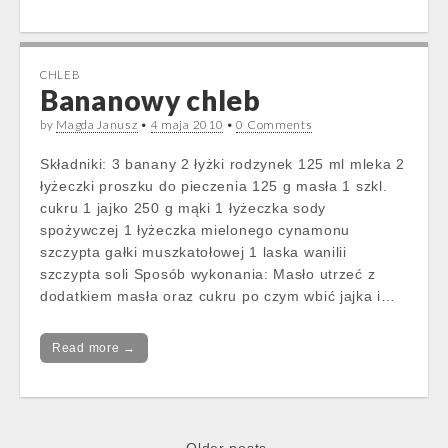
CHLEB
Bananowy chleb
by
Magda Janusz
•
4 maja 2010
•
0 Comments
Składniki: 3 banany 2 łyżki rodzynek 125 ml mleka 2
łyżeczki proszku do pieczenia 125 g masła 1 szkl.
cukru 1 jajko 250 g mąki 1 łyżeczka sody
spożywczej 1 łyżeczka mielonego cynamonu
szczypta gałki muszkatołowej 1 laska wanilii
szczypta soli Sposób wykonania: Masło utrzeć z
dodatkiem masła oraz cukru po czym wbić jajka i…
Read more →