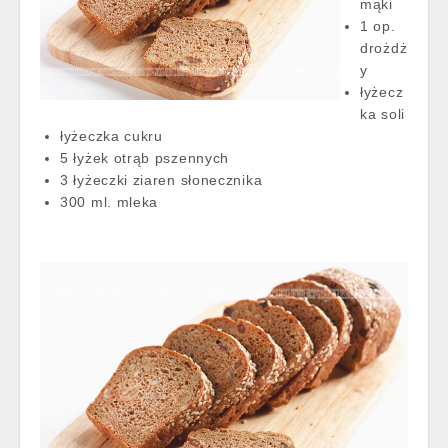
mąki
1 op.
drożdż
y
łyżecz
ka soli
łyżeczka cukru
5 łyżek otrąb pszennych
3 łyżeczki ziaren słonecznika
300 ml. mleka