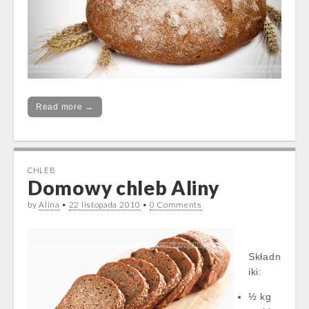
Read more →
CHLEB
Domowy chleb Aliny
by
Alina
•
22 listopada 2010
•
0 Comments
Składn
iki:
½ kg