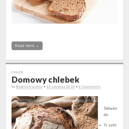
Read more →
CHLEB
Domowy chlebek
by
Bożena Kuczera
•
12 sierpnia 2010
•
0 Comments
Składn
iki:
¾ szkl