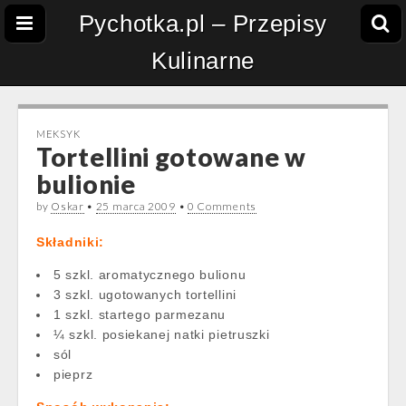
Pychotka.pl – Przepisy
Kulinarne
MEKSYK
Tortellini gotowane w
bulionie
by
Oskar
•
25 marca 2009
•
0 Comments
Składniki:
5 szkl. aromatycznego bulionu
3 szkl. ugotowanych tortellini
1 szkl. startego parmezanu
¼ szkl. posiekanej natki pietruszki
sól
pieprz