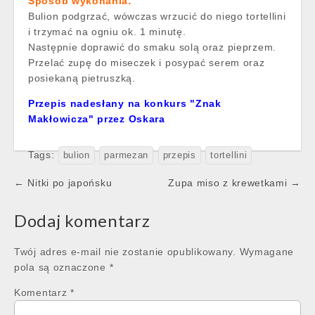
Sposób wykonania:
Bulion podgrzać, wówczas wrzucić do niego tortellini
i trzymać na ogniu ok. 1 minutę.
Następnie doprawić do smaku solą oraz pieprzem.
Przelać zupę do miseczek i posypać serem oraz
posiekaną pietruszką.
Przepis nadesłany na konkurs "Znak
Makłowicza" przez Oskara
Tags:
bulion
parmezan
przepis
tortellini
Post
← Nitki po japońsku
Zupa miso z krewetkami →
navigation
Dodaj komentarz
Twój adres e-mail nie zostanie opublikowany.
Wymagane
pola są oznaczone
*
Komentarz
*