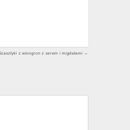
Szaszłyki z winogron z serem i migdałami →