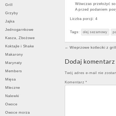
Wówczas przełożyć so
Grill
A przed podaniem pos
Grzyby
Liczba porcji:
4
Jajka
Jednogarnkowe
Tags:
olej sezamowy
p
Kasza, Zbożowe
Post
Koktajle i Shake
← Wieprzowe kotleciki z gril
navigation
Makarony
Dodaj komentarz
Marynaty
Members
Twój adres e-mail nie zosta
Mięsa
Komentarz
*
Mleczne
Nalewki
Owoce
Owoce morza