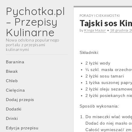
Pychotka.pl
PORADY I CIEKAWOSTKI
– Przepisy
Tajski sos Ki
Kulinarne
by
Kinga Mazur
•
18 grudnia 
Nowa odsłona popularnego
portalu z przepisami
kulinarnymi
Składniki:
Main
Skip
Baranina
2 łyżki wody
menu
to
¼ szkl. masła orzech
Biwak
content
2 łyżki sosu tamari
Chleb
1 łyżka suszonej papry
2 łyżki oleju sezamow
Cielęcina
2 łyżki posiekanych n
Dodaj przepis
Sposób wykonania:
Dodatki
Do miseczki wlać wodę
Drinki
Dodać do niej masło o
Edycja przepisu
Całość wymieszać/ zmi