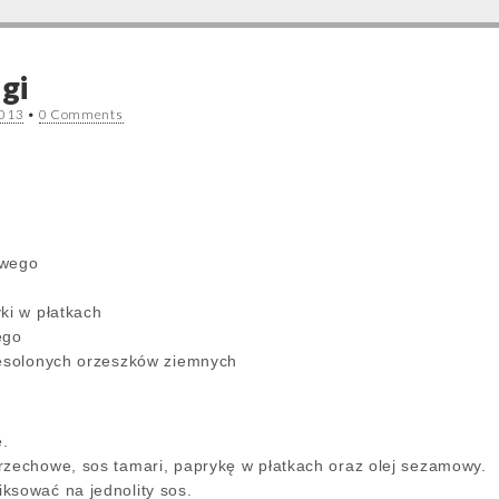
ngi
2013
•
0 Comments
owego
ki w płatkach
ego
iesolonych orzeszków ziemnych
.
rzechowe, sos tamari, paprykę w płatkach oraz olej sezamowy.
ksować na jednolity sos.