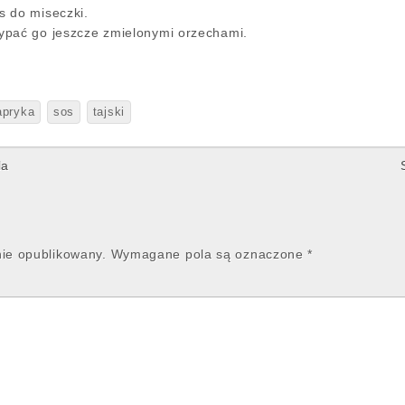
s do miseczki.
ypać go jeszcze zmielonymi orzechami.
apryka
sos
tajski
la
nie opublikowany.
Wymagane pola są oznaczone
*